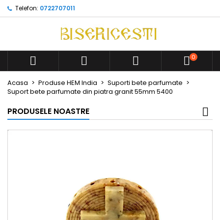
Telefon:
0722707011
0



Acasa
Produse HEM India
Suporti bete parfumate
Suport bete parfumate din piatra granit 55mm 5400
PRODUSELE NOASTRE