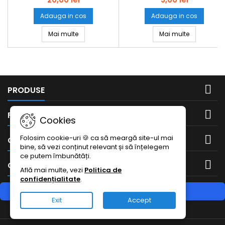
Adauga in cos
Adauga in cos
Suport bete parfumate sau conuri maro cutie t
Suport bet
Mai multe
Mai multe

PRODUSE

FIRMA NOASTRA
Cookies
Folosim cookie-uri 🍪 ca să meargă site-ul mai

CONTUL DUMNEAVOASTRA
bine, să vezi conținut relevant și să înțelegem
ce putem îmbunătăți.

CONTACTEAZA-NE
Află mai multe, vezi
Politica de
confidențialitate
.
RETRAGERE DIN CONTRACT
Exit
Accept
Urmărește starea retragerii