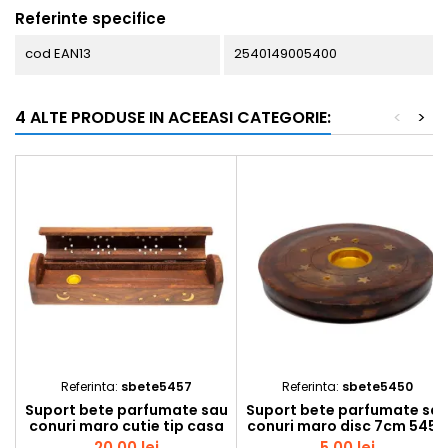
Referinte specifice
cod EAN13
2540149005400
4 ALTE PRODUSE IN ACEEASI CATEGORIE:
<
>
Referinta:
sbete5457
Referinta:
sbete5450
Suport bete parfumate sau
Suport bete parfumate sa
conuri maro cutie tip casa
conuri maro disc 7cm 5450
25.4cm 5457
20,00 lei
5,00 lei