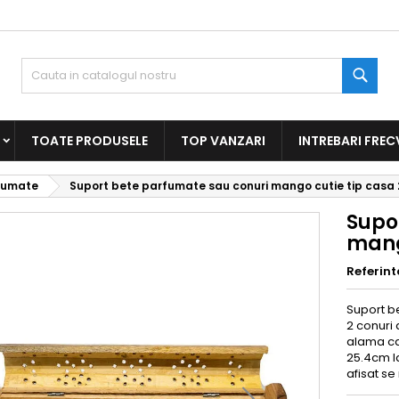
Caut
TOATE PRODUSELE
TOP VANZARI
INTREBARI FREC
rfumate
Suport bete parfumate sau conuri mango cutie tip casa
Supo
mang
Referint
Suport b
2 conuri
alama ca
25.4cm l
afisat se