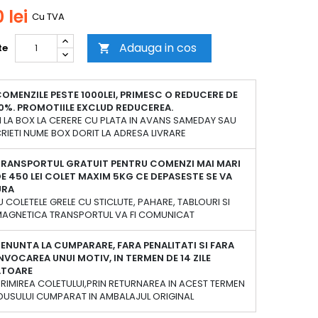
 lei
Cu TVA
Adauga in cos
te

OMENZILE PESTE 1000LEI, PRIMESC O REDUCERE DE
0%. PROMOTIILE EXCLUD REDUCEREA.
 LA BOX LA CERERE CU PLATA IN AVANS SAMEDAY SAU
RIETI NUME BOX DORIT LA ADRESA LIVRARE
TRANSPORTUL GRATUIT PENTRU COMENZI MAI MARI
E 450 LEI COLET MAXIM 5KG CE DEPASESTE SE VA
URA
 COLETELE GRELE CU STICLUTE, PAHARE, TABLOURI SI
 MAGNETICA TRANSPORTUL VA FI COMUNICAT
ENUNTA LA CUMPARARE, FARA PENALITATI SI FARA
NVOCAREA UNUI MOTIV, IN TERMEN DE 14 ZILE
ATOARE
PRIMIREA COLETULUI,PRIN RETURNAREA IN ACEST TERMEN
DUSULUI CUMPARAT IN AMBALAJUL ORIGINAL