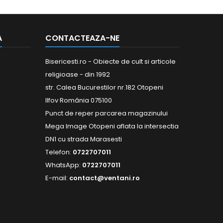
A
CONTACTEAZA-NE
Bisericesti.ro - Obiecte de cult si articole
religioase - din 1992
str. Calea Bucurestilor nr.182 Otopeni
Ilfov România 075100
Punct de reper parcarea magazinului
Mega Image Otopeni aflata la intersectia
DN1 cu strada Marasesti
Telefon:
0722707011
WhatsApp:
0722707011
E-mail:
contact@ventani.ro