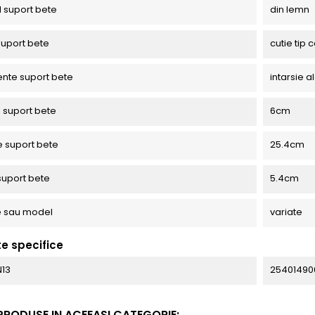
l suport bete
din lemn
uport bete
cutie tip 
nte suport bete
intarsie 
e suport bete
6cm
 suport bete
25.4cm
suport bete
5.4cm
e sau model
variate
te specifice
N13
25401490
 PRODUSE IN ACEEASI CATEGORIE: