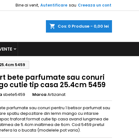
Bine ai venit,
Autentificare
sau
Creeaza un cont
a
Cos
0
Produse -
0,00 lei
VENTE
 25.4cm 5459
rt bete parfumate sau conuri
o cutie tip casa 25.4cm 5459
a
sbete5459
Marca
Artizanat
ete parfumate sau conuri pentru 1 betisor parfumat sau
 are spatiu depozitare din lemn mango cu intarsie
pac traforat format cutie tip casa avand lungimea de
atimea de 5.4cm inaltimea de 6cm. Cod 5459 pretul
 refera la o bucata (modelele pot varia).