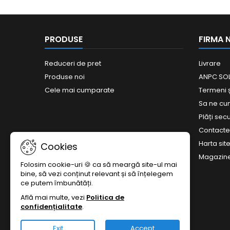
PRODUSE
FIRMA 
Reduceri de pret
Livrare
Produse noi
ANPC SOL
Cele mai cumparate
Termeni și
Sa ne c
Plăți sec
Contact
Harta site
Cookies
Magazin
Folosim cookie-uri 🍪 ca să meargă site-ul mai
bine, să vezi conținut relevant și să înțelegem
ce putem îmbunătăți.
Află mai multe, vezi
Politica de
confidențialitate
.
Exit
Accept