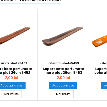
ferinta:
sbete5452
Referinta:
sbete5453
Refer
rt bete parfumate
Suport bete parfumate
Suport
o plat 26cm 5452
maro plat 26cm 5453
colora
2,00 lei
2,00 lei
Adauga in cos
Adauga in cos
A
Suport bete parfumate maro plat 26cm 5452
Suport bete parfumate 
Mai multe
Mai multe