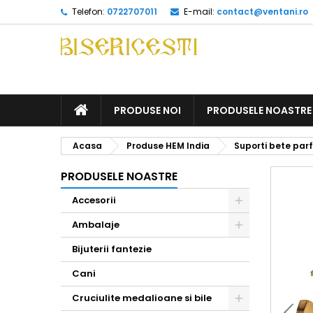
Telefon:
0722707011
E-mail:
contact@ventani.ro
ACASA
PRODUSE NOI
PRODUSELE NOASTRE
Acasa
Produse HEM India
Suporti bete pa
PRODUSELE NOASTRE
Accesorii
Toggle
Ambalaje
Toggle
Bijuterii fantezie
Cani
Cruciulite medalioane si bile