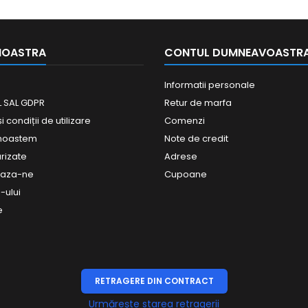
NOASTRA
CONTUL DUMNEAVOASTR
Informatii personale
 SAL GDPR
Retur de marfa
 condiții de utilizare
Comenzi
unoastem
Note de credit
urizate
Adrese
eaza-ne
Cupoane
-ului
e
RETRAGERE DIN CONTRACT
Urmărește starea retragerii