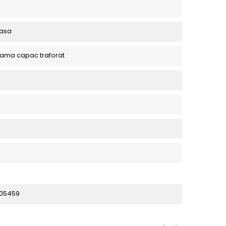
casa
alama capac traforat
05459
<
>