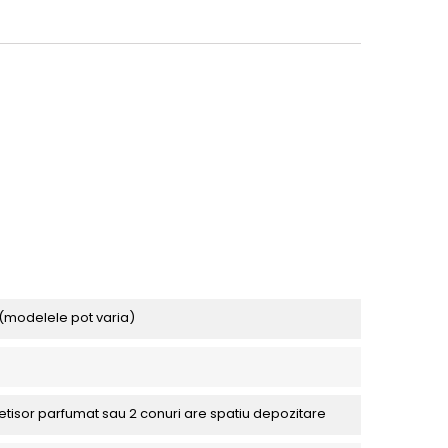
(modelele pot varia)
betisor parfumat sau 2 conuri are spatiu depozitare