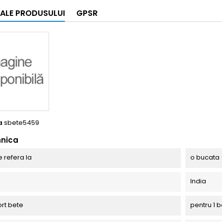
I ALE PRODUSULUI
GPSR
a
sbete5459
hnica
e refera la
o bucata 
India
ort bete
pentru 1 