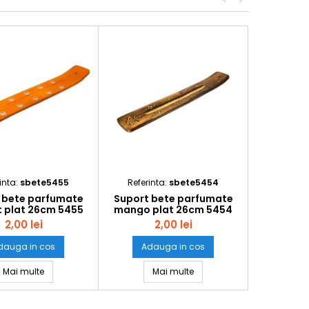
inta:
sbete5455
Referinta:
sbete5454
 bete parfumate
Suport bete parfumate
t plat 26cm 5455
mango plat 26cm 5454
2,00 lei
2,00 lei
dauga in cos
Adauga in cos
maro plat 26cm 5453
Suport bete parfumate colorat plat 26cm 5455
Suport bete parfumate ma
Mai multe
Mai multe