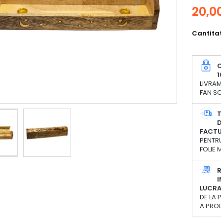
20,00
Cantita
C
1
LIVRAM
FAN SC
D
FACT
PENTRU
FOLIE
R
I
LUCR
DE LA 
A PRO