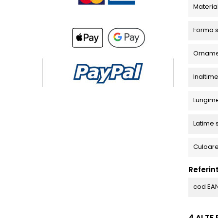
Materia
Forma s
Orname
Inaltim
Lungime
Latime 
Culoar
Referin
cod EA
4 ALTE