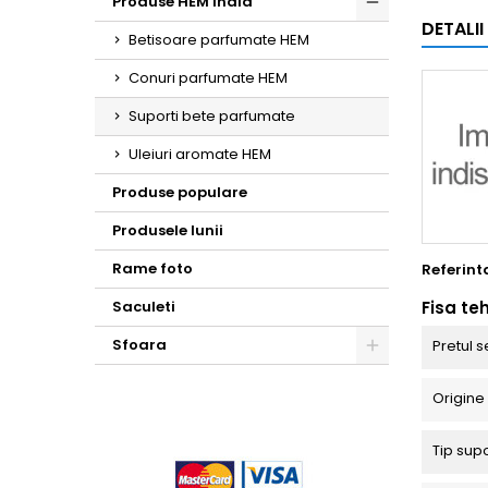
Produse HEM India
DETALI
Toggle
Betisoare parfumate HEM
Conuri parfumate HEM
Suporti bete parfumate
Uleiuri aromate HEM
Produse populare
Produsele lunii
Rame foto
Referint
Saculeti
Fisa te
Sfoara
Pretul s
Toggle
Origine
Tip sup