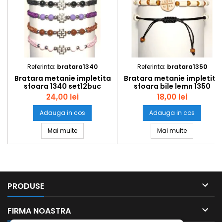
Referinta:
bratara1340
Referinta:
bratara1350
Bratara metanie impletita
Bratara metanie impletita
sfoara 1340 set12buc
sfoara bile lemn 1350
set12buc
24,00 lei
18,00 lei
Adauga in cos
Adauga in cos
Bratara metanie impletita sfoara 1340 set12buc
Bratara met
Mai multe
Mai multe

PRODUSE

FIRMA NOASTRA