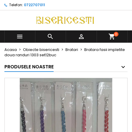
Telefon:
0722707011
0



Acasa
Obiecte bisericesti
Bratari
Bratara fasii impletite
doua randuri 1303 set12buc
PRODUSELE NOASTRE