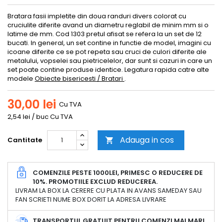
Bratara fasii impletite din doua randuri divers colorat cu
cruciulite diferite avand un diametru reglabil de minim mm si o
latime de mm. Cod 1303 pretul afisat se refera la un set de 12
bucati. In general, un set contine in functie de model, imagini cu
icoane diferite ce se pot repeta sau cruci de culori diferite ale
metalului, vopselei sau pietricelelor, dar sunt si cazuri in care un
set poate contine produse identice. Legatura rapida catre alte
modele
Obiecte bisericesti / Bratari
.
30,00 lei
Cu TVA
2,54 lei / buc Cu TVA
Adauga in cos
Cantitate

COMENZILE PESTE 1000LEI, PRIMESC O REDUCERE DE
10%. PROMOTIILE EXCLUD REDUCEREA.
LIVRAM LA BOX LA CERERE CU PLATA IN AVANS SAMEDAY SAU
FAN SCRIETI NUME BOX DORIT LA ADRESA LIVRARE
TRANSPORTUL GRATUIT PENTRU COMENZI MAI MARI