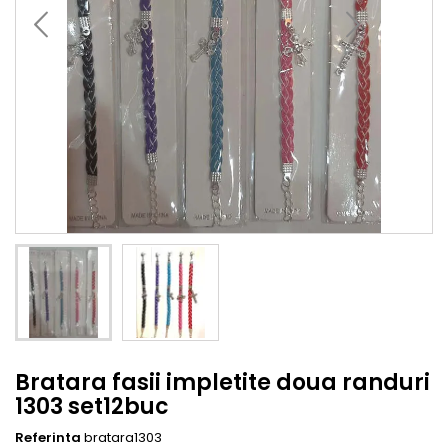
Bratara fasii impletite doua randuri
1303 set12buc
Referinta
bratara1303