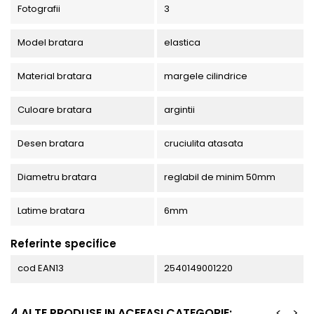
Fotografii
3
Model bratara
elastica
Material bratara
margele cilindrice
Culoare bratara
argintii
Desen bratara
cruciulita atasata
Diametru bratara
reglabil de minim 50mm
Latime bratara
6mm
Referinte specifice
cod EAN13
2540149001220
4 ALTE PRODUSE IN ACEEASI CATEGORIE:
<
>