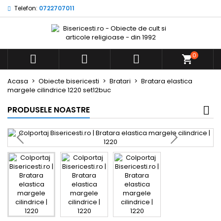
Telefon:
0722707011
0



Acasa
Obiecte bisericesti
Bratari
Bratara elastica
margele cilindrice 1220 set12buc
PRODUSELE NOASTRE