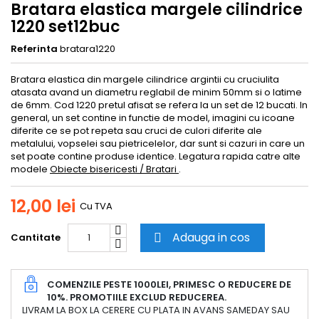
Bratara elastica margele cilindrice
1220 set12buc
Referinta
bratara1220
Bratara elastica din margele cilindrice argintii cu cruciulita
atasata avand un diametru reglabil de minim 50mm si o latime
de 6mm. Cod 1220 pretul afisat se refera la un set de 12 bucati. In
general, un set contine in functie de model, imagini cu icoane
diferite ce se pot repeta sau cruci de culori diferite ale
metalului, vopselei sau pietricelelor, dar sunt si cazuri in care un
set poate contine produse identice. Legatura rapida catre alte
modele
Obiecte bisericesti / Bratari
.
12,00 lei
Cu TVA
Adauga in cos
Cantitate

COMENZILE PESTE 1000LEI, PRIMESC O REDUCERE DE
10%. PROMOTIILE EXCLUD REDUCEREA.
LIVRAM LA BOX LA CERERE CU PLATA IN AVANS SAMEDAY SAU