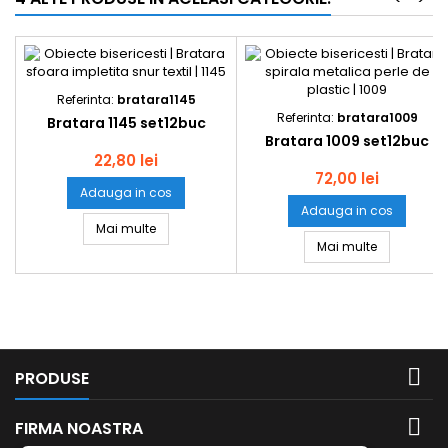
Referinta:
bratara1145
Referinta:
bratara1009
Bratara 1145 set12buc
Bratara 1009 set12buc
22,80 lei
72,00 lei
Adauga in cos
Adauga in cos
Bratara 1145 set12buc
Mai multe
Bratara 100
Mai multe

PRODUSE

FIRMA NOASTRA