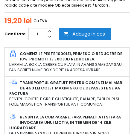
rapida catre alte modele
Obiecte bisericesti / Bratari
.
19,20 lei
Cu TVA
Adauga in cos
Cantitate

COMENZILE PESTE 1000LEI, PRIMESC O REDUCERE DE
10%. PROMOTIILE EXCLUD REDUCEREA.
LIVRAM LA BOX LA CERERE CU PLATA IN AVANS SAMEDAY SAU
FAN SCRIETI NUME BOX DORIT LA ADRESA LIVRARE
TRANSPORTUL GRATUIT PENTRU COMENZI MAI MARI
DE 450 LEI COLET MAXIM 5KG CE DEPASESTE SE VA
FACTURA
PENTRU COLETELE GRELE CU STICLUTE, PAHARE, TABLOURI SI
FOLIE MAGNETICA TRANSPORTUL VA FI COMUNICAT
RENUNTA LA CUMPARARE, FARA PENALITATI SI FARA
INVOCAREA UNUI MOTIV, IN TERMEN DE 14 ZILE
LUCRATOARE
DE LA PRIMIREA COLETULUI,PRIN RETURNAREA IN ACEST