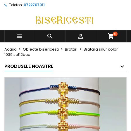
Telefon:
0722707011
0



Acasa
Obiecte bisericesti
Bratari
Bratara snur color
1039 set12buc
PRODUSELE NOASTRE