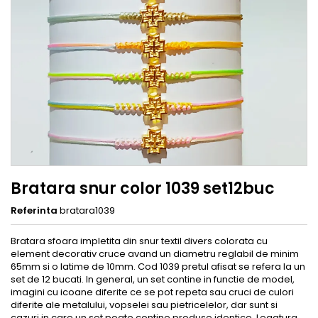
Bratara snur color 1039 set12buc
Referinta
bratara1039
Bratara sfoara impletita din snur textil divers colorata cu
element decorativ cruce avand un diametru reglabil de minim
65mm si o latime de 10mm. Cod 1039 pretul afisat se refera la un
set de 12 bucati. In general, un set contine in functie de model,
imagini cu icoane diferite ce se pot repeta sau cruci de culori
diferite ale metalului, vopselei sau pietricelelor, dar sunt si
cazuri in care un set poate contine produse identice. Legatura