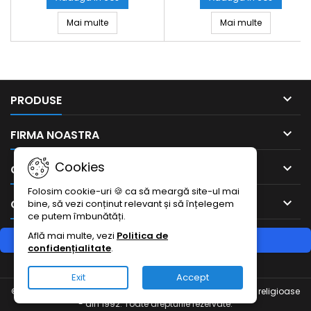
Bratara sfoara impletita medalioane metal ICXC
Bratara ela
Mai multe
Mai multe

PRODUSE

FIRMA NOASTRA
Cookies

CONTUL DUMNEAVOASTRA
Folosim cookie-uri 🍪 ca să meargă site-ul mai

CONTACTEAZA-NE
bine, să vezi conținut relevant și să înțelegem
ce putem îmbunătăți.
Află mai multe, vezi
Politica de
RETRAGERE DIN CONTRACT
confidențialitate
.
Urmărește starea retragerii
Exit
Accept
© Copyright 2026 Bisericesti.ro - Obiecte de cult si articole religioase
- din 1992. Toate drepturile rezervate.