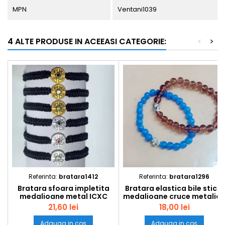
MPN
Ventani1039
4 ALTE PRODUSE IN ACEEASI CATEGORIE:
<
>
Referinta:
bratara1412
Referinta:
bratara1296
Bratara sfoara impletita
Bratara elastica bile sticla
medalioane metal ICXC
medalioane cruce metalic
NIKA 1412 set12buc
1296 set12buc
21,60 lei
18,00 lei
Adauga in cos
Adauga in cos