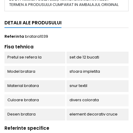
TERMEN A PRODUSULUI CUMPARAT IN AMBALAJUL ORIGINAL
DETALII ALE PRODUSULUI
Referinta
bratara1039
Fisa tehnica
Pretul se refera la
set de 12 bucati
Model bratara
sfoara impletita
Material bratara
snur textil
Culoare bratara
divers colorata
Desen bratara
element decorativ cruce
Referinte specifice