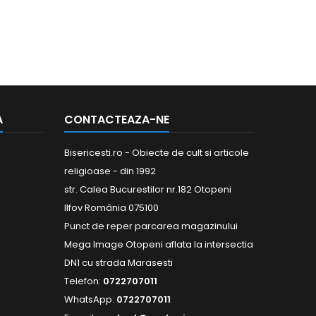
A
CONTACTEAZA-NE
Bisericesti.ro - Obiecte de cult si articole
religioase - din 1992
str. Calea Bucurestilor nr.182 Otopeni
Ilfov România 075100
Punct de reper parcarea magazinului
Mega Image Otopeni aflata la intersectia
DN1 cu strada Marasesti
Telefon:
0722707011
WhatsApp:
0722707011