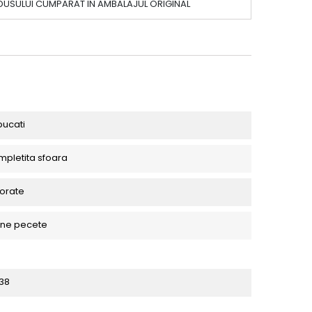
DUSULUI CUMPARAT IN AMBALAJUL ORIGINAL
bucati
mpletita sfoara
lorate
ne pecete
38