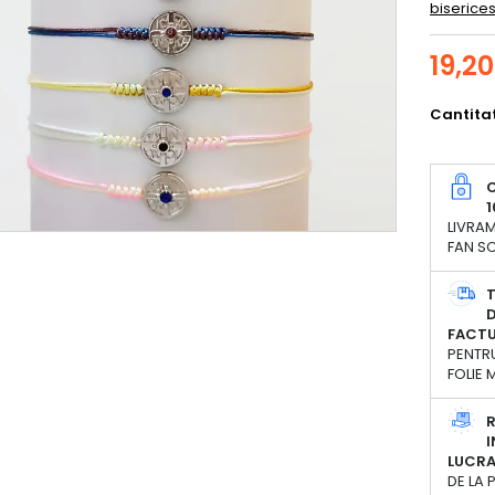
biserices
19,20
Cantita
C
1
LIVRAM
FAN SC
D
FACT
PENTRU
FOLIE
R
I
LUCR
DE LA 