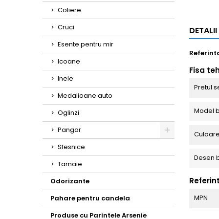
Coliere
Cruci
DETALI
Esente pentru mir
Referint
Icoane
Fisa te
Inele
Pretul s
Medalioane auto
Model b
Oglinzi
Pangar
Culoare
Toggle
Sfesnice
Desen 
Tamaie
Referin
Odorizante
MPN
Pahare pentru candela
Produse cu Parintele Arsenie