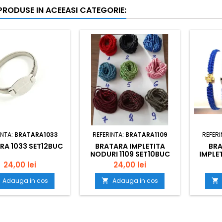
 PRODUSE IN ACEEASI CATEGORIE:
INTA:
BRATARA1033
REFERINTA:
BRATARA1109
REFERI
RA 1033 SET12BUC
BRATARA IMPLETITA
BRA
NODURI 1109 SET10BUC
IMPLE
24,00 lei
24,00 lei
Adauga in cos
Adauga in cos

