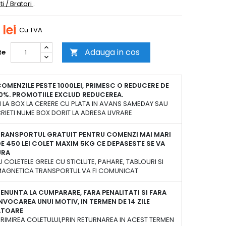
ti / Bratari
.
 lei
Cu TVA
Adauga in cos
te

OMENZILE PESTE 1000LEI, PRIMESC O REDUCERE DE
0%. PROMOTIILE EXCLUD REDUCEREA.
 LA BOX LA CERERE CU PLATA IN AVANS SAMEDAY SAU
RIETI NUME BOX DORIT LA ADRESA LIVRARE
TRANSPORTUL GRATUIT PENTRU COMENZI MAI MARI
E 450 LEI COLET MAXIM 5KG CE DEPASESTE SE VA
URA
 COLETELE GRELE CU STICLUTE, PAHARE, TABLOURI SI
 MAGNETICA TRANSPORTUL VA FI COMUNICAT
ENUNTA LA CUMPARARE, FARA PENALITATI SI FARA
NVOCAREA UNUI MOTIV, IN TERMEN DE 14 ZILE
ATOARE
PRIMIREA COLETULUI,PRIN RETURNAREA IN ACEST TERMEN