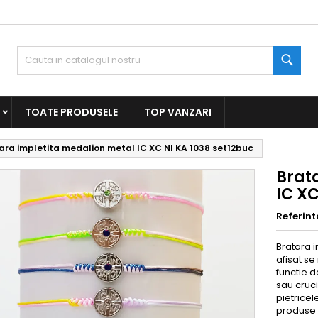
Caut
TOATE PRODUSELE
TOP VANZARI
ara impletita medalion metal IC XC NI KA 1038 set12buc
Brat
IC XC
Referint
Bratara i
afisat se
functie d
sau cruci
pietricel
produse 