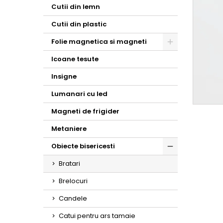
Toggle
Cutii din lemn
Cutii din plastic
Folie magnetica si magneti
Toggle
Icoane tesute
Insigne
Lumanari cu led
Magneti de frigider
Metaniere
Obiecte bisericesti
Toggle
Bratari
Brelocuri
Candele
Catui pentru ars tamaie