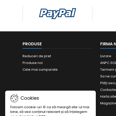
PRODUSE
FIRMA 
Reduceri de pret
Livrare
Produse noi
ANPC SOL
Cele mai cumparate
Termeni și
Sa ne c
Plăți sec
Contact
Harta site
Cookies
Magazin
Folosim cookie-uri 🍪 ca să meargă site-ul mai
bine, să vezi conținut relevant și să înțelegem