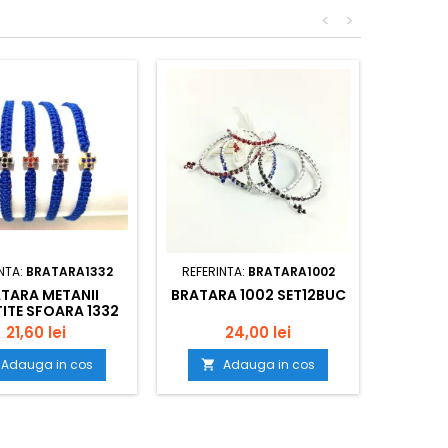
<
>
NTA:
BRATARA1332
REFERINTA:
BRATARA1002
TARA METANII
BRATARA 1002 SET12BUC
TITE SFOARA 1332
SET12BUC
21,60 lei
24,00 lei
Adauga in cos
Adauga in cos
