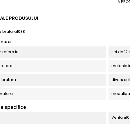
A PRO
I ALE PRODUSULUI
a
bratara1038
hnica
e refera la
set de 12 
ratara
metanie i
 bratara
divers co
bratara
medalioa
te specifice
Ventani10