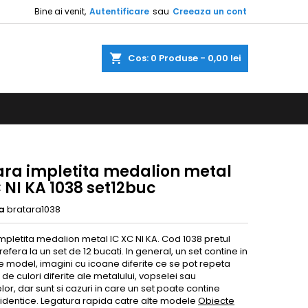
Bine ai venit,
Autentificare
sau
Creeaza un cont
a
Cos
0
Produse -
0,00 lei
ara impletita medalion metal
 NI KA 1038 set12buc
a
bratara1038
mpletita medalion metal IC XC NI KA. Cod 1038 pretul
 refera la un set de 12 bucati. In general, un set contine in
e model, imagini cu icoane diferite ce se pot repeta
 de culori diferite ale metalului, vopselei sau
elor, dar sunt si cazuri in care un set poate contine
identice. Legatura rapida catre alte modele
Obiecte