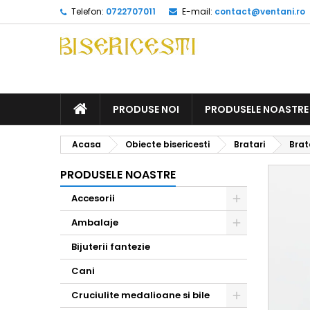
Telefon:
0722707011
E-mail:
contact@ventani.ro
ACASA
PRODUSE NOI
PRODUSELE NOASTRE
Acasa
Obiecte bisericesti
Bratari
Brat
PRODUSELE NOASTRE
Accesorii
Toggle
Ambalaje
Toggle
Bijuterii fantezie
Cani
Cruciulite medalioane si bile