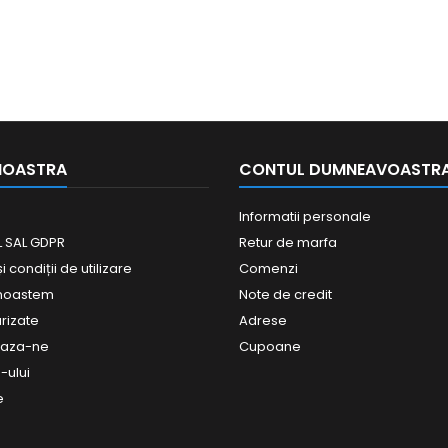
NOASTRA
CONTUL DUMNEAVOASTR
Informatii personale
 SAL GDPR
Retur de marfa
 condiții de utilizare
Comenzi
unoastem
Note de credit
urizate
Adrese
eaza-ne
Cupoane
-ului
e