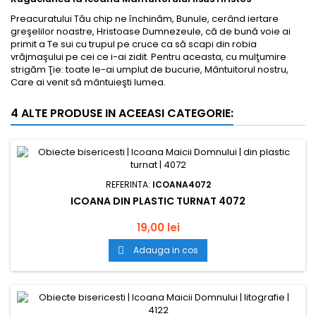
Preacuratului Tău chip ne închinăm, Bunule, cerând iertare
greşelilor noastre, Hristoase Dumnezeule, că de bună voie ai
primit a Te sui cu trupul pe cruce ca să scapi din robia
vrăjmaşului pe cei ce i-ai zidit. Pentru aceasta, cu mulţumire
strigăm Ţie: toate le-ai umplut de bucurie, Mântuitorul nostru,
Care ai venit să mântuieşti lumea.
4 ALTE PRODUSE IN ACEEASI CATEGORIE:
REFERINTA:
ICOANA4072
ICOANA DIN PLASTIC TURNAT 4072
19,00 lei
Adauga in cos
