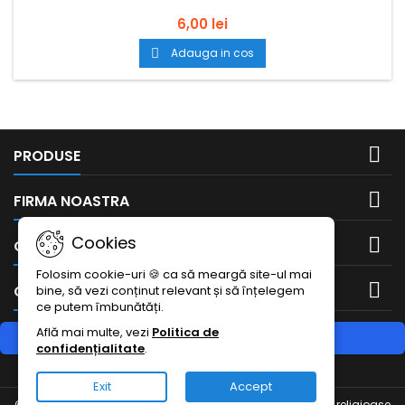
6,00 lei
Adauga in cos


PRODUSE

FIRMA NOASTRA
Cookies

CONTUL DUMNEAVOASTRA
Folosim cookie-uri 🍪 ca să meargă site-ul mai

CONTACTEAZA-NE
bine, să vezi conținut relevant și să înțelegem
ce putem îmbunătăți.
Află mai multe, vezi
Politica de
RETRAGERE DIN CONTRACT
confidențialitate
.
Urmărește starea retragerii
Exit
Accept
© Copyright 2026 Bisericesti.ro - Obiecte de cult si articole religioase