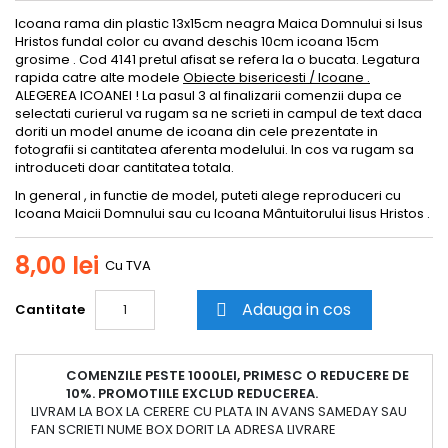
Icoana rama din plastic 13x15cm neagra Maica Domnului si Isus
Hristos fundal color cu avand deschis 10cm icoana 15cm
grosime . Cod 4141 pretul afisat se refera la o bucata. Legatura
rapida catre alte modele
Obiecte bisericesti / Icoane .
ALEGEREA ICOANEI ! La pasul 3 al finalizarii comenzii dupa ce
selectati curierul va rugam sa ne scrieti in campul de text daca
doriti un model anume de icoana din cele prezentate in
fotografii si cantitatea aferenta modelului. In cos va rugam sa
introduceti doar cantitatea totala.
In general , in functie de model, puteti alege reproduceri cu
Icoana Maicii Domnului sau cu Icoana Mântuitorului Iisus Hristos .
8,00 lei
Cu TVA
Adauga in cos
Cantitate

COMENZILE PESTE 1000LEI, PRIMESC O REDUCERE DE
10%. PROMOTIILE EXCLUD REDUCEREA.
LIVRAM LA BOX LA CERERE CU PLATA IN AVANS SAMEDAY SAU
FAN SCRIETI NUME BOX DORIT LA ADRESA LIVRARE