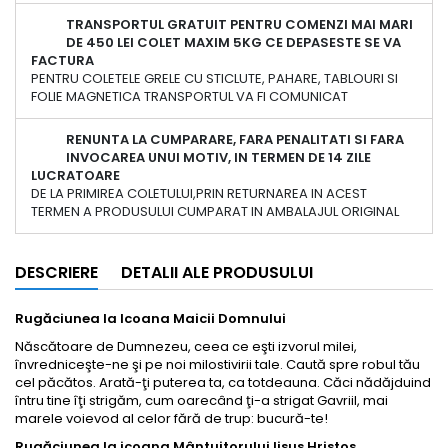
TRANSPORTUL GRATUIT PENTRU COMENZI MAI MARI
DE 450 LEI COLET MAXIM 5KG CE DEPASESTE SE VA
FACTURA
PENTRU COLETELE GRELE CU STICLUTE, PAHARE, TABLOURI SI
FOLIE MAGNETICA TRANSPORTUL VA FI COMUNICAT
RENUNTA LA CUMPARARE, FARA PENALITATI SI FARA
INVOCAREA UNUI MOTIV, IN TERMEN DE 14 ZILE
LUCRATOARE
DE LA PRIMIREA COLETULUI,PRIN RETURNAREA IN ACEST
TERMEN A PRODUSULUI CUMPARAT IN AMBALAJUL ORIGINAL
DESCRIERE
DETALII ALE PRODUSULUI
Rugăciunea la Icoana Maicii Domnului
Născătoare de Dumnezeu, ceea ce eşti izvorul milei,
învredniceşte-ne şi pe noi milostivirii tale. Caută spre robul tău
cel păcătos. Arată-ţi puterea ta, ca totdeauna. Căci nădăjduind
întru tine îţi strigăm, cum oarecând ţi-a strigat Gavriil, mai
marele voievod al celor fără de trup: bucură-te!
Rugăciunea la icoana Mântuitorului Iisus Hristos