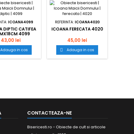
INTA:
ICOANA4099
REFERINTA:
ICOANA4020
 DIPTIC CATIFEA
ICOANA FERECATA 4020
MX18CM 4099
43,00 lei
45,00 lei
Adauga in cos
Adauga in cos

A
CONTACTEAZA-NE
Bisericesti.ro - Obiecte de cult si articole