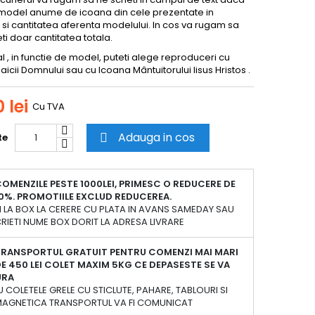
n model anume de icoana din cele prezentate in
i si cantitatea aferenta modelului. In cos va rugam sa
ti doar cantitatea totala.
l , in functie de model, puteti alege reproduceri cu
icii Domnului sau cu Icoana Mântuitorului Iisus Hristos .
 lei
Cu TVA
Adauga in cos
te

OMENZILE PESTE 1000LEI, PRIMESC O REDUCERE DE
0%. PROMOTIILE EXCLUD REDUCEREA.
 LA BOX LA CERERE CU PLATA IN AVANS SAMEDAY SAU
RIETI NUME BOX DORIT LA ADRESA LIVRARE
TRANSPORTUL GRATUIT PENTRU COMENZI MAI MARI
E 450 LEI COLET MAXIM 5KG CE DEPASESTE SE VA
URA
 COLETELE GRELE CU STICLUTE, PAHARE, TABLOURI SI
 MAGNETICA TRANSPORTUL VA FI COMUNICAT