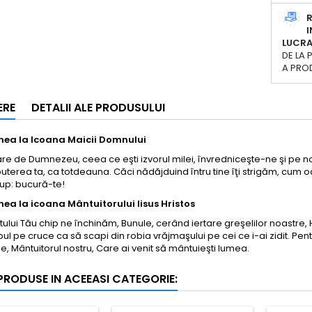
R
I
LUCR
DE LA 
A PRO
ERE
DETALII ALE PRODUSULUI
ea la Icoana Maicii Domnului
e de Dumnezeu, ceea ce eşti izvorul milei, învredniceşte-ne şi pe noi 
puterea ta, ca totdeauna. Căci nădăjduind întru tine îţi strigăm, cum o
rup: bucură-te!
ea la icoana Mântuitorului Iisus Hristos
ului Tău chip ne închinăm, Bunule, cerând iertare greşelilor noastre,
upul pe cruce ca să scapi din robia vrăjmaşului pe cei ce i-ai zidit. Pe
e, Mântuitorul nostru, Care ai venit să mântuieşti lumea.
 PRODUSE IN ACEEASI CATEGORIE: