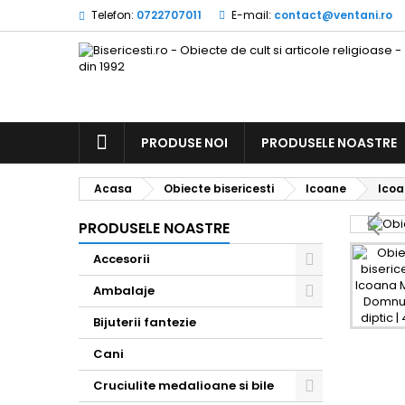
Telefon:
0722707011
E-mail:
contact@ventani.ro
ACASA
PRODUSE NOI
PRODUSELE NOASTRE
Acasa
Obiecte bisericesti
Icoane
Icoa
PRODUSELE NOASTRE
Accesorii
Toggle
Ambalaje
Toggle
Bijuterii fantezie
Cani
Cruciulite medalioane si bile