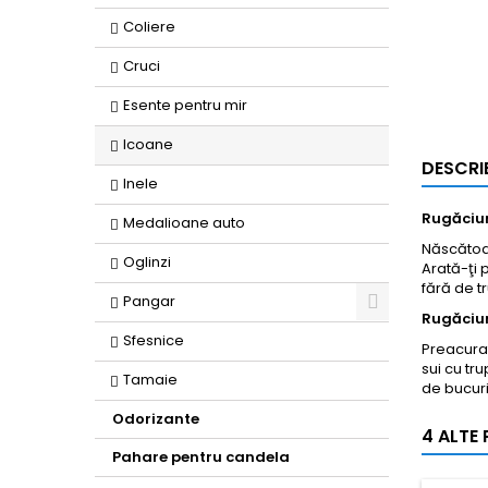
Coliere
Cruci
Esente pentru mir
Icoane
DESCRI
Inele
Rugăciun
Medalioane auto
Născătoar
Oglinzi
Arată-ţi 
fără de t
Pangar
Rugăciun
Toggle
Sfesnice
Preacurat
sui cu tr
Tamaie
de bucuri
Odorizante
4 ALTE
Pahare pentru candela