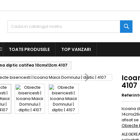
Caut
TOATE PRODUSELE
TOP VANZARI
na diptic catifea 10cmx12cm 4107
Icoa
4107
Referint
Icoana di
14cmx26c
afisat se
Obiecte b
ALEGEREA 
selectati