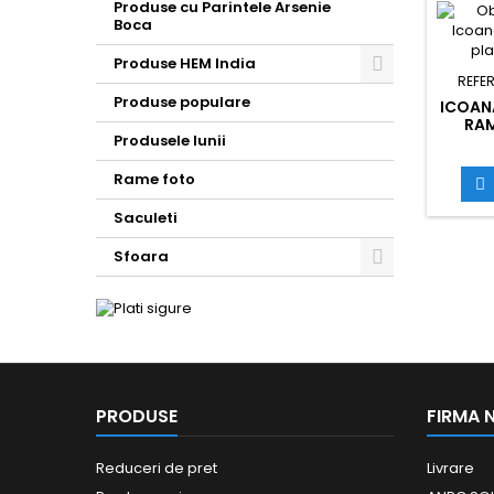
Produse cu Parintele Arsenie
Boca
Produse HEM India
REFER
Toggle
Produse populare
ICOAN
RAM
Produsele lunii
SUPO
PER
Rame foto

Saculeti
Sfoara
Toggle
PRODUSE
FIRMA 
Reduceri de pret
Livrare