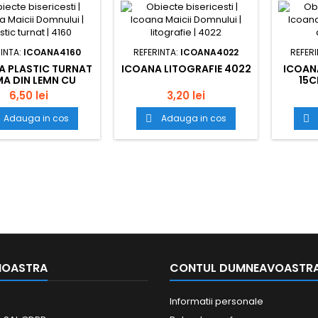
INTA:
ICOANA4160
REFERINTA:
ICOANA4022
REFER
A PLASTIC TURNAT
ICOANA LITOGRAFIE 4022
ICOANA
A DIN LEMN CU
15C
RT DE MASA SAU
6,50 lei
3,20 lei
ETE 20CM 4160
Adauga in cos
Adauga in cos


NOASTRA
CONTUL DUMNEAVOASTR
Informatii personale