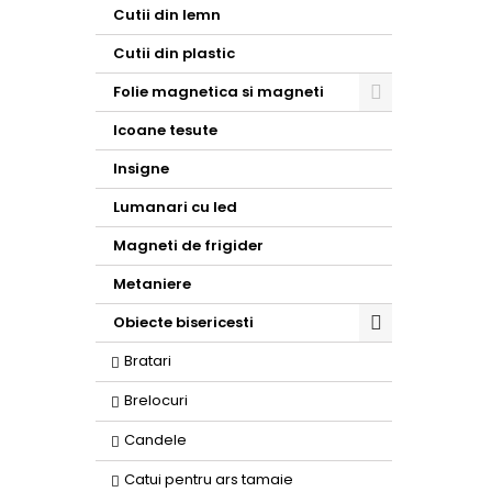
Toggle
Cutii din lemn
Cutii din plastic
Folie magnetica si magneti
Toggle
Icoane tesute
Insigne
Lumanari cu led
Magneti de frigider
Metaniere
Obiecte bisericesti
Toggle
Bratari
Brelocuri
Candele
Catui pentru ars tamaie