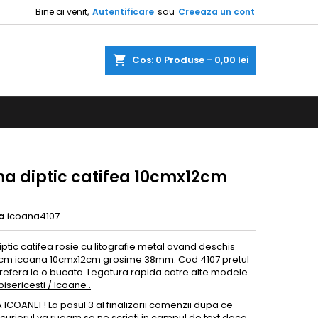
Bine ai venit,
Autentificare
sau
Creeaza un cont
a
Cos
0
Produse -
0,00 lei
na diptic catifea 10cmx12cm
a
icoana4107
ptic catifea rosie cu litografie metal avand deschis
m icoana 10cmx12cm grosime 38mm. Cod 4107 pretul
 refera la o bucata. Legatura rapida catre alte modele
isericesti / Icoane .
ICOANEI ! La pasul 3 al finalizarii comenzii dupa ce
 curierul va rugam sa ne scrieti in campul de text daca