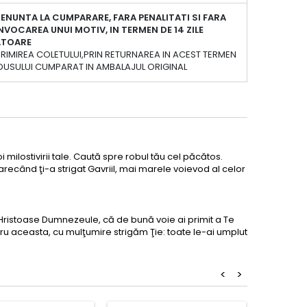
ENUNTA LA CUMPARARE, FARA PENALITATI SI FARA
NVOCAREA UNUI MOTIV, IN TERMEN DE 14 ZILE
ATOARE
PRIMIREA COLETULUI,PRIN RETURNAREA IN ACEST TERMEN
DUSULUI CUMPARAT IN AMBALAJUL ORIGINAL
milostivirii tale. Caută spre robul tău cel păcătos.
arecând ţi-a strigat Gavriil, mai marele voievod al celor
 Hristoase Dumnezeule, că de bună voie ai primit a Te
ntru aceasta, cu mulţumire strigăm Ţie: toate le-ai umplut
<
>