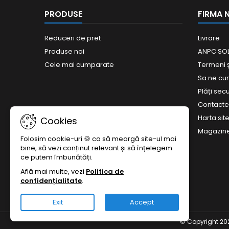
PRODUSE
FIRMA 
Reduceri de pret
Livrare
Produse noi
ANPC SOL
Cele mai cumparate
Termeni și
Sa ne c
Plăți sec
Contact
Harta site
Cookies
Magazin
Folosim cookie-uri 🍪 ca să meargă site-ul mai
bine, să vezi conținut relevant și să înțelegem
ce putem îmbunătăți.
Află mai multe, vezi
Politica de
confidențialitate
.
Exit
Accept
© Copyright 2026