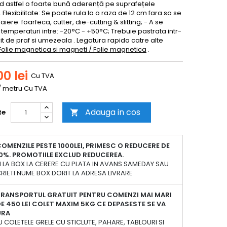
d astfel o foarte bună aderență pe suprafețele
 Flexibilitate: Se poate rula la o raza de 12 cm fara sa se
aiere: foarfeca, cutter, die-cutting & slitting; - A se
 temperaturi intre: -20°C - +50°C; Trebuie pastrata intr-
rit de praf si umezeala . Legatura rapida catre alte
Folie magnetica si magneti / Folie magnetica
.
0 lei
Cu TVA
 / metru Cu TVA
Adauga in cos
te

OMENZILE PESTE 1000LEI, PRIMESC O REDUCERE DE
0%. PROMOTIILE EXCLUD REDUCEREA.
 LA BOX LA CERERE CU PLATA IN AVANS SAMEDAY SAU
RIETI NUME BOX DORIT LA ADRESA LIVRARE
TRANSPORTUL GRATUIT PENTRU COMENZI MAI MARI
E 450 LEI COLET MAXIM 5KG CE DEPASESTE SE VA
URA
 COLETELE GRELE CU STICLUTE, PAHARE, TABLOURI SI