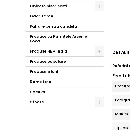
Obiecte bisericesti
Toggle
Odorizante
Pahare pentru candela
Produse cu Parintele Arsenie
Boca
Produse HEM India
DETALI
Toggle
Produse populare
Referint
Produsele lunii
Fisa te
Rame foto
Pretul s
Saculeti
Fotograf
Sfoara
Toggle
Materia
Tip fol