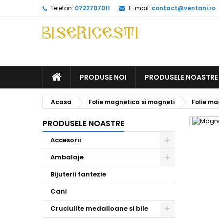
Telefon:
0722707011
E-mail:
contact@ventani.ro
ACASA
PRODUSE NOI
PRODUSELE NOASTRE
Acasa
Folie magnetica si magneti
Folie ma
PRODUSELE NOASTRE
Accesorii
Toggle
Ambalaje
Toggle
Bijuterii fantezie
Cani
Cruciulite medalioane si bile