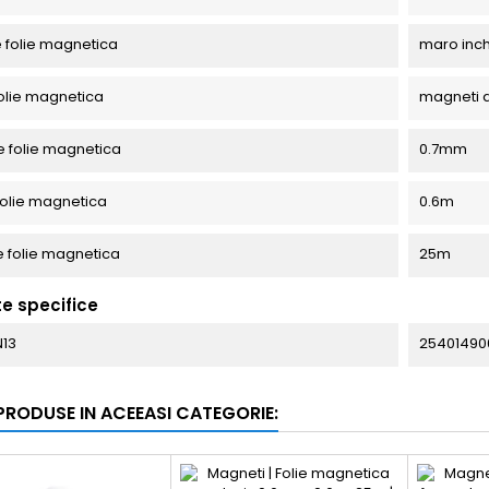
 folie magnetica
maro inch
folie magnetica
magneti d
 folie magnetica
0.7mm
folie magnetica
0.6m
 folie magnetica
25m
te specifice
N13
25401490
 PRODUSE IN ACEEASI CATEGORIE: