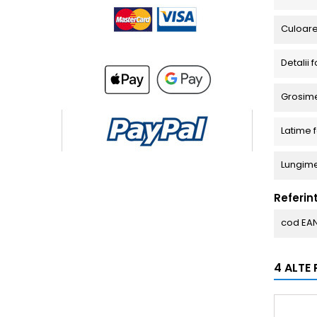
Culoare
Detalii 
Grosime
Latime 
Lungime
Referin
cod EA
4 ALTE