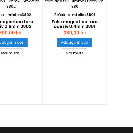
inta:
mfolies3802
Referinta:
mfolies3801
 magnetica fara
Folie magnetica fara
iv 0.6mm 3802
adeziv 0.4mm 3801
rola25m
rola25m
600,00 lei
380,00 lei
dauga in cos
Adauga in cos
ziv 0.6mm 3806 rola25m
Folie magnetica fara adeziv 0.6mm 3802 rola25m
Folie magnetica fara adez
Mai multe
Mai multe