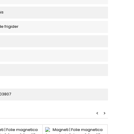
is
e frigider
03807
<
>