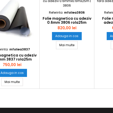
Referinta:
mfoliea3806
Refer
Folie magnetica cu adeziv
Folie
0.6mm 3806 rola25m
adez
820,00 lei
Adauga in cos
A
Folie magnetica cu ade
Mai multe
erinta:
mfoliea3837
magnetica cu adeziv
mm 3837 rola25m
750,00 lei
Adauga in cos
Folie magnetica cu adeziv 0.5mm 3837 rola25m
Mai multe