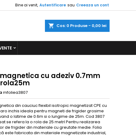
Bine ai venit,
Autentificare
sau
Creeaza un cont
a
Cos
0
Produse -
0,00 lei
VENTE
e magnetica cu adeziv 0.7mm
 rola25m
a
mfoliea3807
netica din cauciuc flexibil isotropic magnetizat CPE cu
aro inchis ideala pentru magneti de frigider grosime
and o latime de 0.6m si o lungime de 25m. Cod 3807
isat se refera la o rola de 25 metrI Pentru realizarea
r de frigider din materiale cu greutate medie. Folia
ă este fabricata din materiale magnetizate industrial,