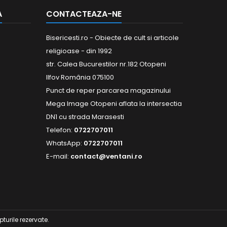
A
CONTACTEAZA-NE
Bisericesti.ro - Obiecte de cult si articole
religioase - din 1992
str. Calea Bucurestilor nr.182 Otopeni
Ilfov România 075100
Punct de reper parcarea magazinului
Mega Image Otopeni aflata la intersectia
DN1 cu strada Marasesti
Telefon:
0722707011
WhatsApp:
0722707011
E-mail:
contact@ventani.ro
turile rezervate.