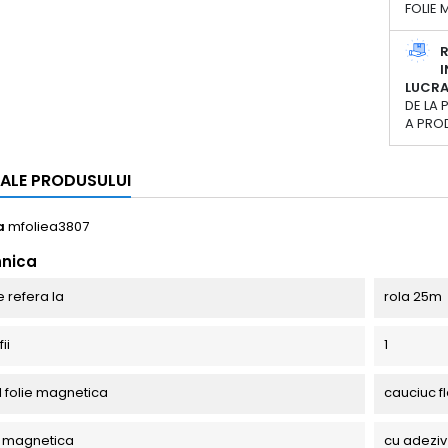
FOLIE
R
I
LUCR
DE LA 
A PRO
I ALE PRODUSULUI
a
mfoliea3807
hnica
e refera la
rola 25m
ii
1
l folie magnetica
cauciuc fl
ie magnetica
cu adeziv