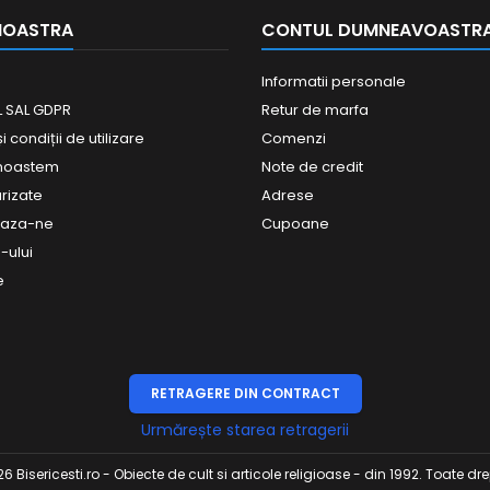
NOASTRA
CONTUL DUMNEAVOASTR
Informatii personale
 SAL GDPR
Retur de marfa
 condiții de utilizare
Comenzi
unoastem
Note de credit
urizate
Adrese
eaza-ne
Cupoane
-ului
e
RETRAGERE DIN CONTRACT
Urmărește starea retragerii
 Bisericesti.ro - Obiecte de cult si articole religioase - din 1992. Toate drep