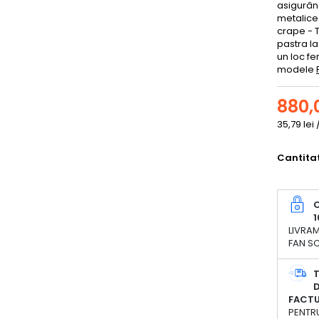
asigurân
metalice.
crape - T
pastra la
un loc fe
modele
880,0
35,79 lei
Cantita
C
1
LIVRAM
FAN SC
D
FACT
PENTRU