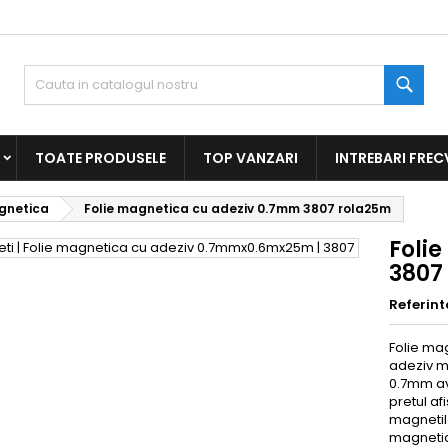
Caut
TOATE PRODUSELE
TOP VANZARI
INTREBARI FREC
gnetica
Folie magnetica cu adeziv 0.7mm 3807 rola25m
Foli
3807
Referint
Folie mag
adeziv m
0.7mm av
pretul af
magnetilo
magnetic