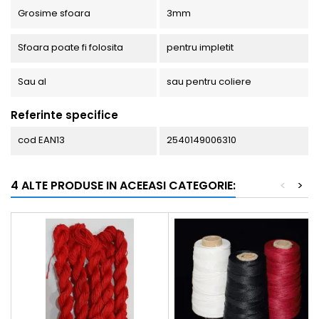
Grosime sfoara
3mm
Sfoara poate fi folosita
pentru impletit
Sau al
sau pentru coliere
Referinte specifice
cod EAN13
2540149006310
4 ALTE PRODUSE IN ACEEASI CATEGORIE:
<
>