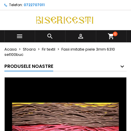
Telefon:
0722707011
0



Acasa
Sfoara
Fir textil
Fasii imitatie piele 3mm 6310
set100buc
PRODUSELE NOASTRE