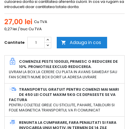
culoarea dorita si cantitatea aferenta culorii. In cos va rugam sa
introduceti doar cantitatea totala dorita.
27,00 lei
Cu TVA
0,27 lei / buc Cu TVA
Adauga in cos
Cantitate

COMENZILE PESTE 1000LEI, PRIMESC O REDUCERE DE
10%. PROMOTIILE EXCLUD REDUCEREA.
LIVRAM LA BOX LA CERERE CU PLATA IN AVANS SAMEDAY SAU
FAN SCRIETI NUME BOX DORIT LA ADRESA LIVRARE
TRANSPORTUL GRATUIT PENTRU COMENZI MAI MARI
DE 450 LEI COLET MAXIM 5KG CE DEPASESTE SE VA
FACTURA
PENTRU COLETELE GRELE CU STICLUTE, PAHARE, TABLOURI SI
FOLIE MAGNETICA TRANSPORTUL VA FI COMUNICAT
RENUNTA LA CUMPARARE, FARA PENALITATI SI FARA
INVOCAREA UNUI MOTIV, IN TERMEN DE 14 ZILE