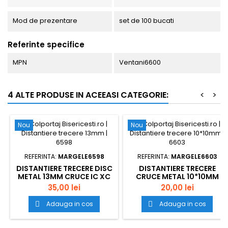
Mod de prezentare
set de 100 bucati
Referinte specifice
MPN
Ventani6600
4 ALTE PRODUSE IN ACEEASI CATEGORIE:
<
>
Nou
Nou
REFERINTA:
MARGELE6598
REFERINTA:
MARGELE6603
DISTANTIERE TRECERE DISC
DISTANTIERE TRECERE
METAL 13MM CRUCE IC XC
CRUCE METAL 10*10MM
NI KA 6598 SET100BUC
CRUCE 1 ORIFICIU DE 3MM
35,00 lei
20,00 lei
6603 SET100BUC
Adauga in cos
Adauga in cos

