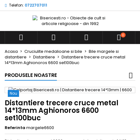
Telefon:
0722707011
0



Acasa
Cruciulite medalioane si bile
Bile margele si
distantiere
Distantiere
Distantiere trecere cruce metal
14*13mm Aghionoros 6600 set100buc
PRODUSELE NOASTRE
Nou
Distantiere trecere cruce metal
14*13mm Aghionoros 6600
set100buc
Referinta
margele6600