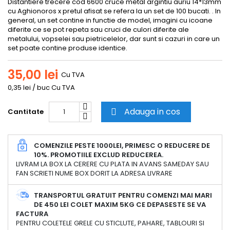
Distantiere trecere cod 6600 cruce metal argintiu auriu 14*13mm
cu Aghionoros x pretul afisat se refera la un set de 100 bucati. . In
general, un set contine in functie de model, imagini cu icoane
diferite ce se pot repeta sau cruci de culori diferite ale
metalului, vopselei sau pietricelelor, dar sunt si cazuri in care un
set poate contine produse identice.
35,00 lei
Cu TVA
0,35 lei / buc Cu TVA
Adauga in cos
Cantitate

COMENZILE PESTE 1000LEI, PRIMESC O REDUCERE DE
10%. PROMOTIILE EXCLUD REDUCEREA.
LIVRAM LA BOX LA CERERE CU PLATA IN AVANS SAMEDAY SAU
FAN SCRIETI NUME BOX DORIT LA ADRESA LIVRARE
TRANSPORTUL GRATUIT PENTRU COMENZI MAI MARI
DE 450 LEI COLET MAXIM 5KG CE DEPASESTE SE VA
FACTURA
PENTRU COLETELE GRELE CU STICLUTE, PAHARE, TABLOURI SI