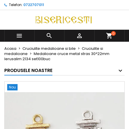
Telefon:
0722707011
0



Acasa
Cruciulite medalioane si bile
Cruciulite si
medalioane
Medalioane cruce metal stras 30*22mm
Ierusalim 2134 set100buc
PRODUSELE NOASTRE
Nou