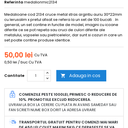
Referinta
medalionmic2134
Medalioane cod 2134 cruce metal stras argintiu auriu 30*22mm
cu Ierusalim x pretul afisat se refera la un set de 100 bucati. . In
general, un set contine in functie de model, imagini cu icoane
diferite ce se pot repeta sau cruci de culori diferite ale
metalului, vopselei sau pietricelelor, dar sunt si cazuri in care un
set poate contine produse identice.
50,00 lei
Cu TVA
0,50 lei / buc Cu TVA
Adauga in cos
Cantitate

COMENZILE PESTE 1000LEI, PRIMESC O REDUCERE DE
10%. PROMOTIILE EXCLUD REDUCEREA.
LIVRAM LA BOX LA CERERE CU PLATA IN AVANS SAMEDAY SAU
FAN SCRIETI NUME BOX DORIT LA ADRESA LIVRARE
TRANSPORTUL GRATUIT PENTRU COMENZI MAI MARI
DE 450 LEI COLET MAXIM 5KG CE DEPASESTE SE VA