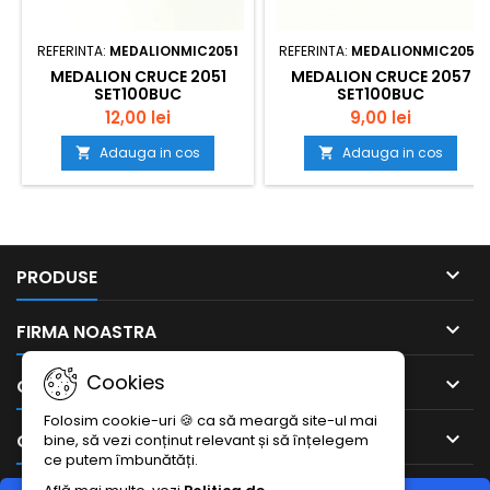
REFERINTA:
MEDALIONMIC2051
REFERINTA:
MEDALIONMIC2057
MEDALION CRUCE 2051
MEDALION CRUCE 2057
SET100BUC
SET100BUC
12,00 lei
9,00 lei
Adauga in cos
Adauga in cos



PRODUSE

FIRMA NOASTRA
Cookies

CONTUL DUMNEAVOASTRA
Folosim cookie-uri 🍪 ca să meargă site-ul mai

CONTACTEAZA-NE
bine, să vezi conținut relevant și să înțelegem
ce putem îmbunătăți.