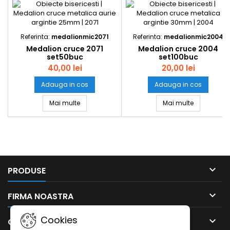
Referinta:
medalionmic2071
Referinta:
medalionmic2004
Medalion cruce 2071
Medalion cruce 2004
set50buc
set100buc
40,00 lei
20,00 lei
Adauga in cos
Adauga in cos
Medalion cruce 2071 set50buc
Medalion c
Mai multe
Mai multe

PRODUSE

FIRMA NOASTRA
Cookies

CONTUL DUMNEAVOASTRA