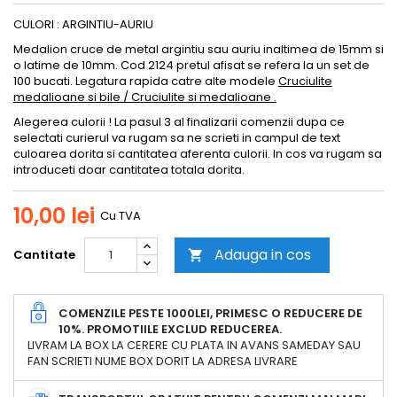
CULORI : ARGINTIU-AURIU
Medalion cruce de metal argintiu sau auriu inaltimea de 15mm si
o latime de 10mm. Cod 2124 pretul afisat se refera la un set de
100 bucati. Legatura rapida catre alte modele
Cruciulite
medalioane si bile / Cruciulite si medalioane .
Alegerea culorii ! La pasul 3 al finalizarii comenzii dupa ce
selectati curierul va rugam sa ne scrieti in campul de text
culoarea dorita si cantitatea aferenta culorii. In cos va rugam sa
introduceti doar cantitatea totala dorita.
10,00 lei
Cu TVA
Adauga in cos
Cantitate

COMENZILE PESTE 1000LEI, PRIMESC O REDUCERE DE
10%. PROMOTIILE EXCLUD REDUCEREA.
LIVRAM LA BOX LA CERERE CU PLATA IN AVANS SAMEDAY SAU
FAN SCRIETI NUME BOX DORIT LA ADRESA LIVRARE