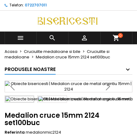
Telefon:
0722707011
0



Acasa
Cruciulite medalioane si bile
Cruciulite si
medalioane
Medalion cruce 15mm 2124 set100buc
PRODUSELE NOASTRE
Medalion cruce 15mm 2124
set100buc
Referinta
medalionmic2124