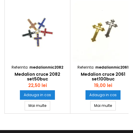
Referinta:
medalionmic2082
Referinta:
medalionmic2061
Medalion cruce 2082
Medalion cruce 2061
set50buc
set100buc
22,50 lei
19,00 lei
Adauga in cos
Adauga in cos
Medalion cruce 2082 set50buc
Medalion c
Mai multe
Mai multe