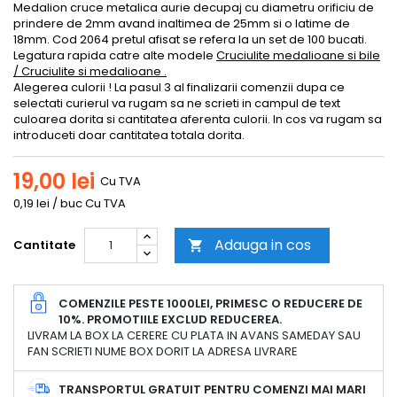
Medalion cruce metalica aurie decupaj cu diametru orificiu de
prindere de 2mm avand inaltimea de 25mm si o latime de
18mm. Cod 2064 pretul afisat se refera la un set de 100 bucati.
Legatura rapida catre alte modele
Cruciulite medalioane si bile
/ Cruciulite si medalioane .
Alegerea culorii ! La pasul 3 al finalizarii comenzii dupa ce
selectati curierul va rugam sa ne scrieti in campul de text
culoarea dorita si cantitatea aferenta culorii. In cos va rugam sa
introduceti doar cantitatea totala dorita.
19,00 lei
Cu TVA
0,19 lei / buc Cu TVA
Adauga in cos
Cantitate

COMENZILE PESTE 1000LEI, PRIMESC O REDUCERE DE
10%. PROMOTIILE EXCLUD REDUCEREA.
LIVRAM LA BOX LA CERERE CU PLATA IN AVANS SAMEDAY SAU
FAN SCRIETI NUME BOX DORIT LA ADRESA LIVRARE
TRANSPORTUL GRATUIT PENTRU COMENZI MAI MARI