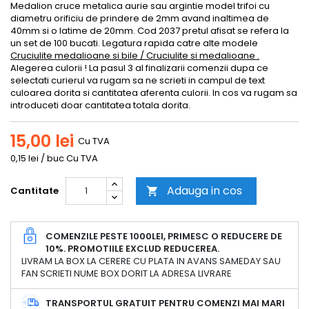
Medalion cruce metalica aurie sau argintie model trifoi cu
diametru orificiu de prindere de 2mm avand inaltimea de
40mm si o latime de 20mm. Cod 2037 pretul afisat se refera la
un set de 100 bucati. Legatura rapida catre alte modele
Cruciulite medalioane si bile / Cruciulite si medalioane .
Alegerea culorii ! La pasul 3 al finalizarii comenzii dupa ce
selectati curierul va rugam sa ne scrieti in campul de text
culoarea dorita si cantitatea aferenta culorii. In cos va rugam sa
introduceti doar cantitatea totala dorita.
15,00 lei
Cu TVA
0,15 lei / buc Cu TVA
Adauga in cos
Cantitate

COMENZILE PESTE 1000LEI, PRIMESC O REDUCERE DE
10%. PROMOTIILE EXCLUD REDUCEREA.
LIVRAM LA BOX LA CERERE CU PLATA IN AVANS SAMEDAY SAU
FAN SCRIETI NUME BOX DORIT LA ADRESA LIVRARE
TRANSPORTUL GRATUIT PENTRU COMENZI MAI MARI