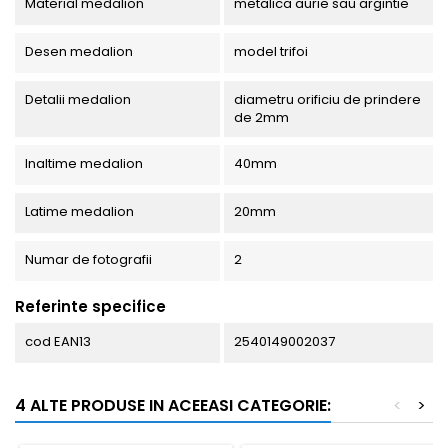
Material medalion
metalica aurie sau argintie
Desen medalion
model trifoi
Detalii medalion
diametru orificiu de prindere
de 2mm
Inaltime medalion
40mm
Latime medalion
20mm
Numar de fotografii
2
Referinte specifice
cod EAN13
2540149002037
4 ALTE PRODUSE IN ACEEASI CATEGORIE:
<
>