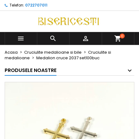
Telefon:
0722707011
0



Acasa
Cruciulite medalioane si bile
Cruciulite si
medalioane
Medalion cruce 2037 set100buc
PRODUSELE NOASTRE