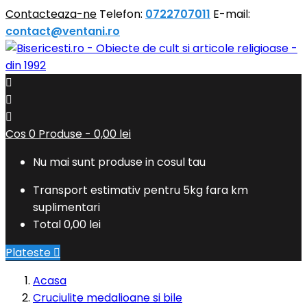
Contacteaza-ne
Telefon:
0722707011
E-mail:
contact@ventani.ro



Cos
0
Produse -
0,00 lei
Nu mai sunt produse in cosul tau
Transport estimativ pentru 5kg fara km
suplimentari
Total
0,00 lei
Plateste

Acasa
Cruciulite medalioane si bile