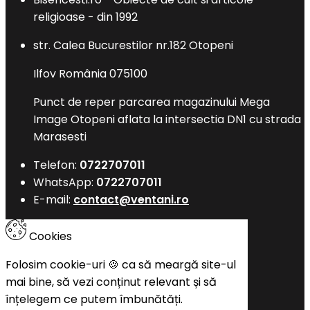
religioase - din 1992
str. Calea Bucurestilor nr.182 Otopeni
Ilfov România 075100
Punct de reper parcarea magazinului Mega
Image Otopeni aflata la intersectia DN1 cu strada
Marasesti
Telefon:
0722707011
WhatsApp:
0722707011
E-mail:
contact@ventani.ro
Cookies
Folosim cookie-uri 🍪 ca să meargă site-ul
mai bine, să vezi conținut relevant și să
înțelegem ce putem îmbunătăți.