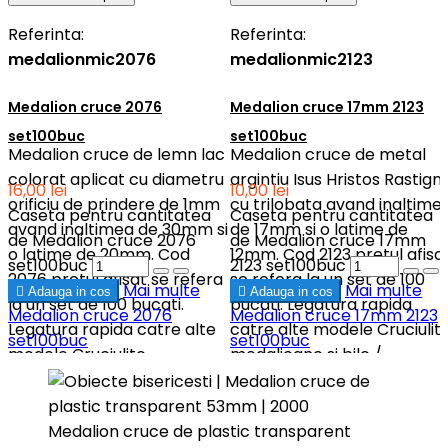
Referinta:
Referinta:
medalionmic2076
medalionmic2123
Medalion cruce 2076
Medalion cruce 17mm 2123
set100buc
set100buc
Medalion cruce de lemn lac
Medalion cruce de metal
colorat aplicat cu diametru
argintiu Isus Hristos Rastigni
16,00 lei
10,00 lei
orificiu de prindere de 1mm
cu trilobata avand inaltime
Caseta pentru cantitatea
Caseta pentru cantitatea
avand inaltimea de 30mm si
de 17mm si o latime de
de Medalion cruce 2076
de Medalion cruce 17mm
o latime de 20mm. Cod
12mm. Cod 2123 pretul afisa
set100buc
2123 set100buc
2076 pretul afisat se refera
se refera la un set de 100
Mai multe
Mai multe

Adauga in cos

Adauga in cos
la un set de 100 bucati.
bucati. Legatura rapida
Medalion cruce 2076
Medalion cruce 17mm 2123
Legatura rapida catre alte
catre alte modele Cruciulit
set100buc
set100buc
modele Cruciulite
medalioane si bile /
medalioane si bile /
Cruciulite si medalioane
Cruciulite si medalioane
.Alegerea culorii ! La pasul 3
.Alegerea culorii ! La pasul 3
al finalizarii comenzii dupa
Medalion cruce de plastic transparent