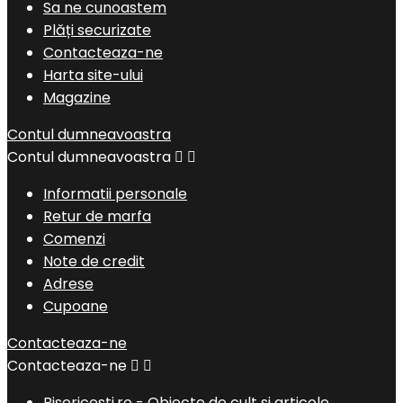
Sa ne cunoastem
Plăți securizate
Contacteaza-ne
Harta site-ului
Magazine
Contul dumneavoastra
Contul dumneavoastra


Informatii personale
Retur de marfa
Comenzi
Note de credit
Adrese
Cupoane
Contacteaza-ne
Contacteaza-ne


Bisericesti.ro - Obiecte de cult si articole