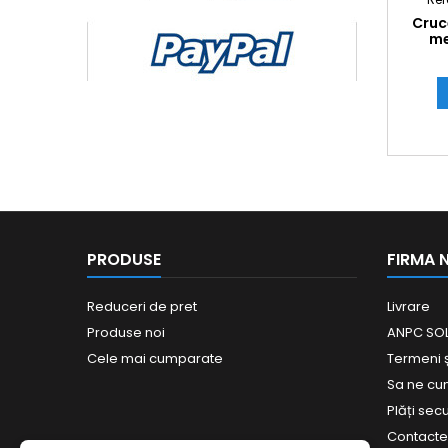
Cruc
me
PRODUSE
FIRMA 
Reduceri de pret
Livrare
Produse noi
ANPC SOL
Cele mai cumparate
Termeni și
Sa ne c
Plăți sec
Contact