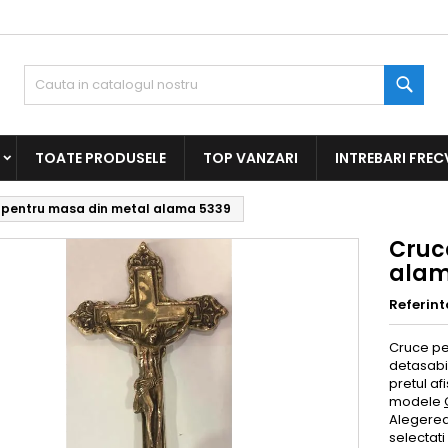
Caut
TOATE PRODUSELE
TOP VANZARI
INTREBARI FREC
 pentru masa din metal alama 5339
Cruc
alam
Referint
Cruce pen
detasabi
pretul af
modele
Alegerea 
selectati