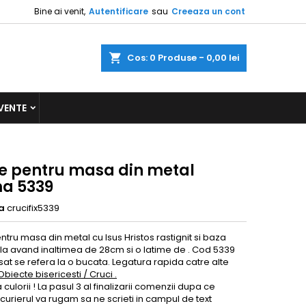
Bine ai venit,
Autentificare
sau
Creeaza un cont
a
Cos
0
Produse -
0,00 lei
VENTE
e pentru masa din metal
a 5339
a
crucifix5339
tru masa din metal cu Isus Hristos rastignit si baza
la avand inaltimea de 28cm si o latime de . Cod 5339
isat se refera la o bucata. Legatura rapida catre alte
Obiecte bisericesti / Cruci .
culorii ! La pasul 3 al finalizarii comenzii dupa ce
 curierul va rugam sa ne scrieti in campul de text