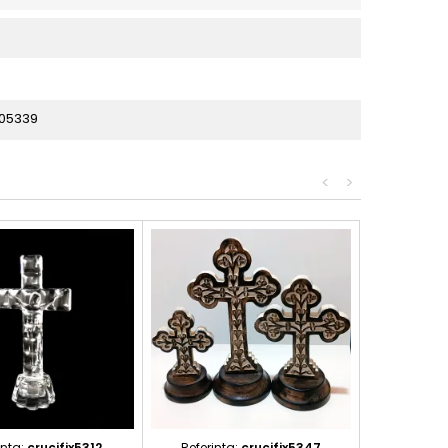
05339
<
>
inta:
crucifix5312
Referinta:
crucifix5347