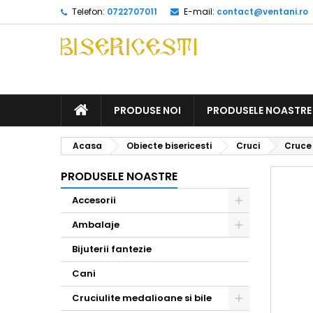
Telefon:
0722707011
E-mail:
contact@ventani.ro
ACASA
PRODUSE NOI
PRODUSELE NOASTRE
Acasa
Obiecte bisericesti
Cruci
Cruce
PRODUSELE NOASTRE
Accesorii
Toggle
Ambalaje
Toggle
Bijuterii fantezie
Cani
Cruciulite medalioane si bile