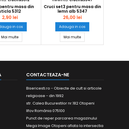
pentru masa din
Cruci set3 pentru masa din
sticla 5312
lemn alb 5347
2,90 lei
26,00 lei
dauga in cos
Adauga in cos
auriu set12 5353
Cruce pentru masa din sticla 5312
Cruci set3 pentru masa din
Mai multe
Mai multe
A
CONTACTEAZA-NE
Bisericesti.ro - Obiecte de cult si articole
religioase - din 1992
str. Calea Bucurestilor nr.182 Otopeni
Ilfov România 075100
Punct de reper parcarea magazinului
Mega Image Otopeni aflata la intersectia