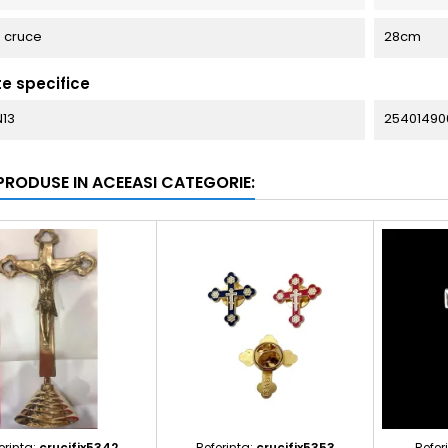
e cruce
28cm
te specifice
N13
25401490
 PRODUSE IN ACEEASI CATEGORIE:
erinta:
crucifix5342
Referinta:
crucifix5353
Refer