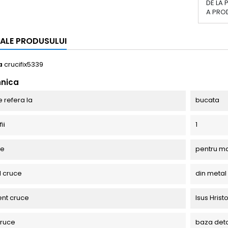
DE LA 
A PRO
I ALE PRODUSULUI
a
crucifix5339
hnica
e refera la
bucata
ii
1
ce
pentru m
l cruce
din metal
nt cruce
Isus Hristo
cruce
baza det