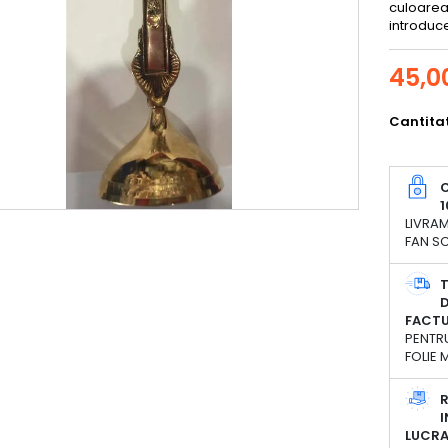
culoarea 
introduce
45,00
Cantita
C
1
LIVRAM
FAN SC
D
FACT
PENTRU
FOLIE
R
I
LUCR