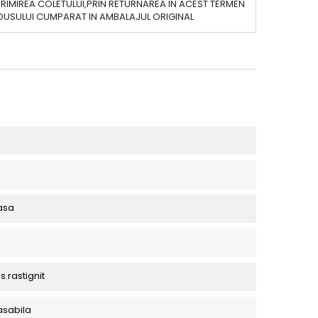
PRIMIREA COLETULUI,PRIN RETURNAREA IN ACEST TERMEN
DUSULUI CUMPARAT IN AMBALAJUL ORIGINAL
asa
s rastignit
asabila