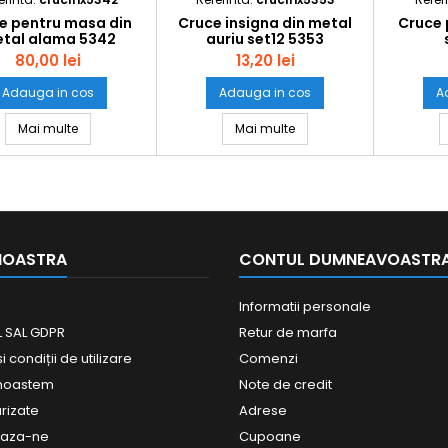
e pentru masa din
Cruce insigna din metal
Cruce 
tal alama 5342
auriu set12 5353
80,00 lei
13,20 lei
Adauga in cos
Adauga in cos
A
Cruce pentru masa din metal alama 5342
Cruce insigna din metal 
Mai multe
Mai multe
NOASTRA
CONTUL DUMNEAVOASTR
Informatii personale
 SAL GDPR
Retur de marfa
 condiții de utilizare
Comenzi
unoastem
Note de credit
urizate
Adrese
eaza-ne
Cupoane