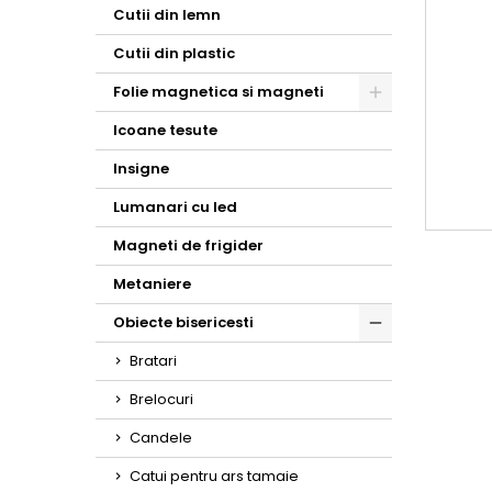
Toggle
Cutii din lemn
Cutii din plastic
Folie magnetica si magneti
Toggle
Icoane tesute
Insigne
Lumanari cu led
Magneti de frigider
Metaniere
Obiecte bisericesti
Toggle
Bratari
Brelocuri
Candele
Catui pentru ars tamaie