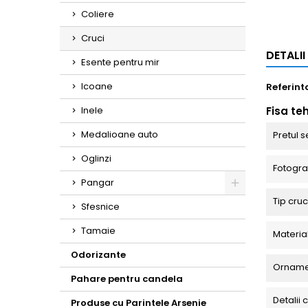
Coliere
Cruci
DETALI
Esente pentru mir
Icoane
Referint
Inele
Fisa te
Medalioane auto
Pretul s
Oglinzi
Fotograf
Pangar
Toggle
Tip cru
Sfesnice
Tamaie
Materia
Odorizante
Orname
Pahare pentru candela
Detalii 
Produse cu Parintele Arsenie