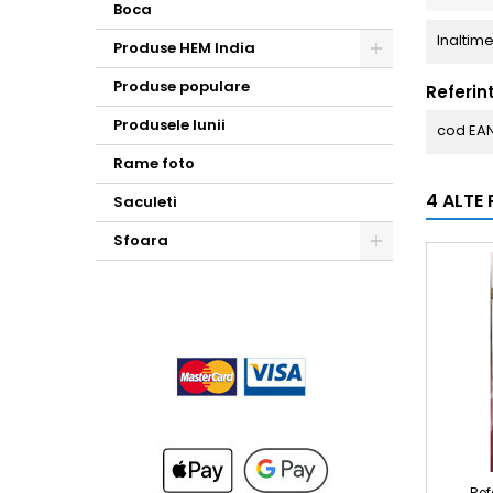
Boca
Inaltim
Produse HEM India
Toggle
Produse populare
Referin
Produsele lunii
cod EA
Rame foto
4 ALTE
Saculeti
Sfoara
Toggle
Ref