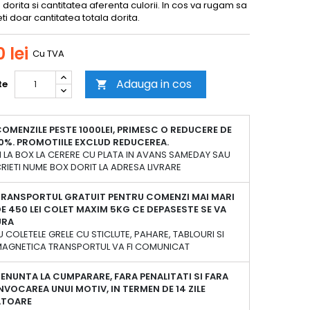
dorita si cantitatea aferenta culorii. In cos va rugam sa
ti doar cantitatea totala dorita.
 lei
Cu TVA
Adauga in cos
te

OMENZILE PESTE 1000LEI, PRIMESC O REDUCERE DE
0%. PROMOTIILE EXCLUD REDUCEREA.
 LA BOX LA CERERE CU PLATA IN AVANS SAMEDAY SAU
RIETI NUME BOX DORIT LA ADRESA LIVRARE
TRANSPORTUL GRATUIT PENTRU COMENZI MAI MARI
E 450 LEI COLET MAXIM 5KG CE DEPASESTE SE VA
URA
 COLETELE GRELE CU STICLUTE, PAHARE, TABLOURI SI
 MAGNETICA TRANSPORTUL VA FI COMUNICAT
ENUNTA LA CUMPARARE, FARA PENALITATI SI FARA
NVOCAREA UNUI MOTIV, IN TERMEN DE 14 ZILE
ATOARE