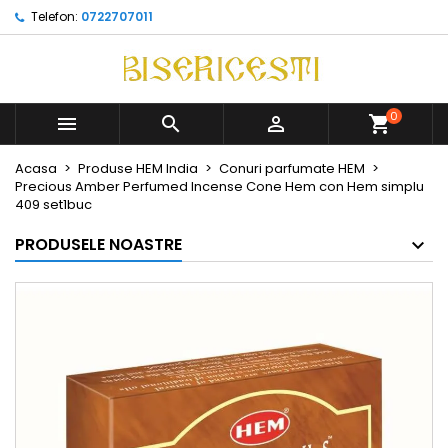
Telefon:
0722707011
0



Acasa
Produse HEM India
Conuri parfumate HEM
Precious Amber Perfumed Incense Cone Hem con Hem simplu
409 set1buc
PRODUSELE NOASTRE