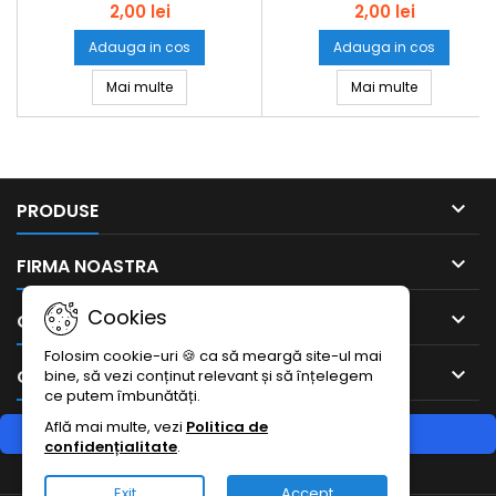
Hem con Hem simplu 403
2,00 lei
2,00 lei
set1buc
Adauga in cos
Adauga in cos
Myrrh Cones con Hem simplu 424 set1buc
Precious C
Mai multe
Mai multe

PRODUSE

FIRMA NOASTRA
Cookies

CONTUL DUMNEAVOASTRA
Folosim cookie-uri 🍪 ca să meargă site-ul mai

CONTACTEAZA-NE
bine, să vezi conținut relevant și să înțelegem
ce putem îmbunătăți.
Află mai multe, vezi
Politica de
RETRAGERE DIN CONTRACT
confidențialitate
.
Urmărește starea retragerii
Exit
Accept