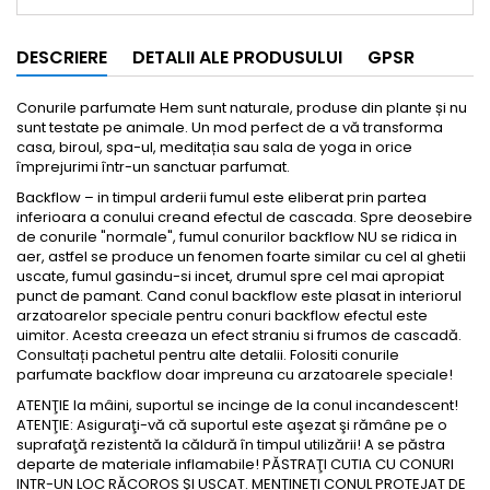
DESCRIERE
DETALII ALE PRODUSULUI
GPSR
Conurile parfumate Hem sunt naturale, produse din plante și nu
sunt testate pe animale. Un mod perfect de a vă transforma
casa, biroul, spa-ul, meditația sau sala de yoga in orice
împrejurimi într-un sanctuar parfumat.
Backflow – in timpul arderii fumul este eliberat prin partea
inferioara a conului creand efectul de cascada. Spre deosebire
de conurile "normale", fumul conurilor backflow NU se ridica in
aer, astfel se produce un fenomen foarte similar cu cel al ghetii
uscate, fumul gasindu-si incet, drumul spre cel mai apropiat
punct de pamant. Cand conul backflow este plasat in interiorul
arzatoarelor speciale pentru conuri backflow efectul este
uimitor. Acesta creeaza un efect straniu si frumos de cascadă.
Consultați pachetul pentru alte detalii. Folositi conurile
parfumate backflow doar impreuna cu arzatoarele speciale!
ATENŢIE la mâini, suportul se incinge de la conul incandescent!
ATENŢIE: Asiguraţi-vă că suportul este aşezat şi rămâne pe o
suprafaţă rezistentă la căldură în timpul utilizării! A se păstra
departe de materiale inflamabile! PĂSTRAŢI CUTIA CU CONURI
INTR-UN LOC RĂCOROS ŞI USCAT. MENŢINEŢI CONUL PROTEJAT DE