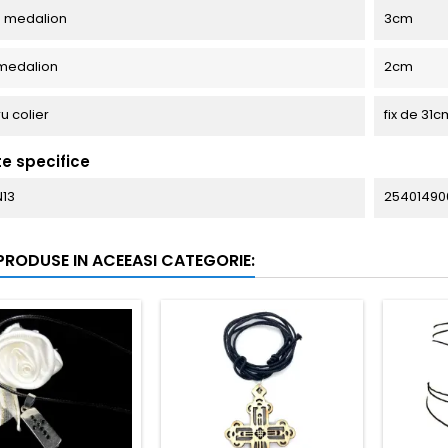
e medalion
3cm
medalion
2cm
u colier
fix de 31c
te specifice
N13
25401490
 PRODUSE IN ACEEASI CATEGORIE: