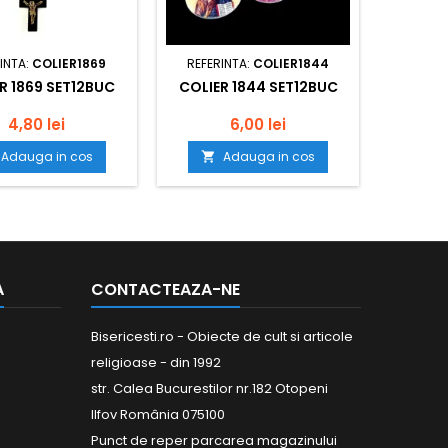
INTA:
COLIER1869
REFERINTA:
COLIER1844
R 1869 SET12BUC
COLIER 1844 SET12BUC
4,80 lei
6,00 lei
Adauga in cos
Adauga in cos

A
CONTACTEAZA-NE
Bisericesti.ro - Obiecte de cult si articole
religioase - din 1992
str. Calea Bucurestilor nr.182 Otopeni
Ilfov România 075100
Punct de reper parcarea magazinului