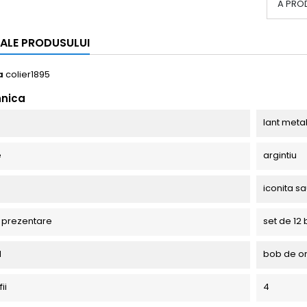
A PRO
I ALE PRODUSULUI
a
colier1895
hnica
lant metal
e
argintiu
iconita s
 prezentare
set de 12 
l
bob de o
ii
4