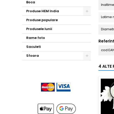
Boca
Inaltim
Produse HEM India
Latime 
Toggle
Produse populare
Produsele lunii
Diametr
Rame foto
Referin
Saculeti
cod EA
Sfoara
Toggle
4 ALTE