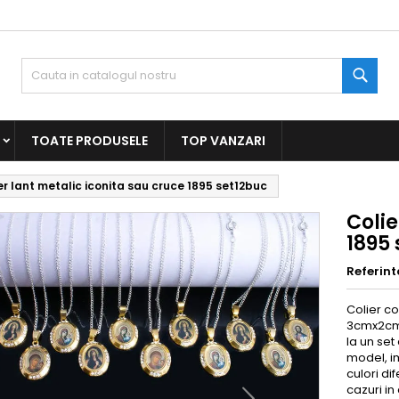
Caut
TOATE PRODUSELE
TOP VANZARI
er lant metalic iconita sau cruce 1895 set12buc
Colie
1895
Referint
Colier co
3cmx2cm 
la un set
model, im
culori di
cazuri in