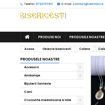
Telefon:
0722707011
E-mail:
contact@ventani.ro
ACASA
PRODUSE NOI
PRODUSELE NOASTRE
Acasa
Obiecte bisericesti
Coliere
Coli
PRODUSELE NOASTRE
Accesorii
Toggle
Ambalaje
Toggle
Bijuterii fantezie
Cani
Cruciulite medalioane si bile