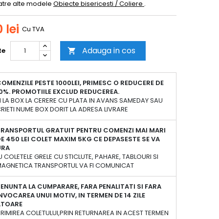
atre alte modele
Obiecte bisericesti / Coliere
.
 lei
Cu TVA
Adauga in cos
te

OMENZILE PESTE 1000LEI, PRIMESC O REDUCERE DE
0%. PROMOTIILE EXCLUD REDUCEREA.
 LA BOX LA CERERE CU PLATA IN AVANS SAMEDAY SAU
RIETI NUME BOX DORIT LA ADRESA LIVRARE
TRANSPORTUL GRATUIT PENTRU COMENZI MAI MARI
E 450 LEI COLET MAXIM 5KG CE DEPASESTE SE VA
URA
 COLETELE GRELE CU STICLUTE, PAHARE, TABLOURI SI
 MAGNETICA TRANSPORTUL VA FI COMUNICAT
ENUNTA LA CUMPARARE, FARA PENALITATI SI FARA
NVOCAREA UNUI MOTIV, IN TERMEN DE 14 ZILE
ATOARE
PRIMIREA COLETULUI,PRIN RETURNAREA IN ACEST TERMEN