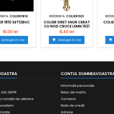
RINTA:
COLIER1810
REFERINTA:
COLIER1921
REFER
ER 1810 SET12BUC
COLIER SIRET SNUR CERAT
COLIE
CU NOD CRUCE LEMN 1921
SET12BUC
18,00 lei
8,40 lei
Adauga in cos
Adauga in cos


NOASTRA
CONTUL DUMNEAVOASTR
Informatii personale
 SAL GDPR
Retur de marfa
 condiții de utilizare
Comenzi
unoastem
Note de credit
urizate
Adrese