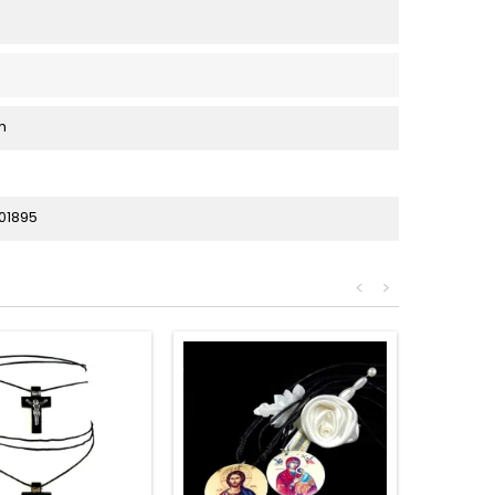
m
01895
<
>