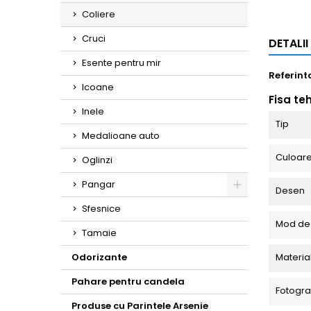
Coliere
Cruci
DETALI
Esente pentru mir
Referint
Icoane
Fisa te
Inele
Tip
Medalioane auto
Culoar
Oglinzi
Pangar
Desen
Toggle
Sfesnice
Mod de
Tamaie
Odorizante
Materia
Pahare pentru candela
Fotograf
Produse cu Parintele Arsenie