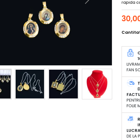
rapida c
30,00
Cantita
C
1
LIVRAM
FAN SC
D
FACT
PENTRU
FOLIE
R
I
LUCR
DE LA 