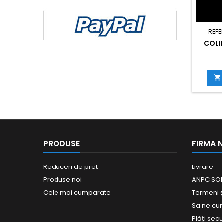
REFE
COLI

PRODUSE
FIRMA 
Reduceri de pret
Livrare
Produse noi
ANPC SOL
Cele mai cumparate
Termeni și
Sa ne c
Plăți sec