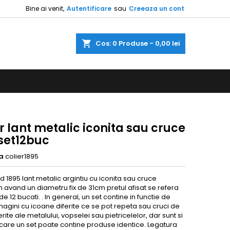
Bine ai venit,
Autentificare
sau
Creeaza un cont
a
Cos
0
Produse -
0,00 lei
r lant metalic iconita sau cruce
 set12buc
a
colier1895
d 1895 lant metalic argintiu cu iconita sau cruce
avand un diametru fix de 31cm pretul afisat se refera
 de 12 bucati. . In general, un set contine in functie de
agini cu icoane diferite ce se pot repeta sau cruci de
ferite ale metalului, vopselei sau pietricelelor, dar sunt si
 care un set poate contine produse identice. Legatura