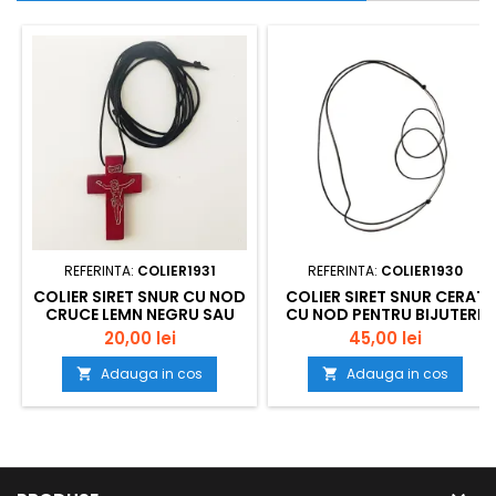
REFERINTA:
COLIER1931
REFERINTA:
COLIER1930
COLIER SIRET SNUR CU NOD
COLIER SIRET SNUR CERAT
CRUCE LEMN NEGRU SAU
CU NOD PENTRU BIJUTERII
MARON 1931 SET50BUC
FANTEZIE 1930 SET100BUC
20,00 lei
45,00 lei
Adauga in cos
Adauga in cos

