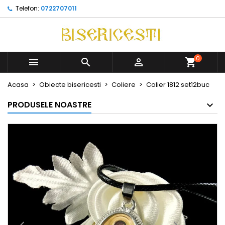
Telefon:
0722707011
0



Acasa
Obiecte bisericesti
Coliere
Colier 1812 set12buc
PRODUSELE NOASTRE