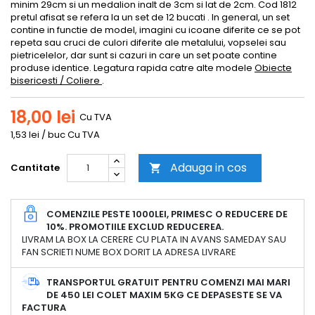
minim 29cm si un medalion inalt de 3cm si lat de 2cm. Cod 1812
pretul afisat se refera la un set de 12 bucati . In general, un set
contine in functie de model, imagini cu icoane diferite ce se pot
repeta sau cruci de culori diferite ale metalului, vopselei sau
pietricelelor, dar sunt si cazuri in care un set poate contine
produse identice. Legatura rapida catre alte modele
Obiecte
bisericesti / Coliere
.
18,00 lei
Cu TVA
1,53 lei / buc Cu TVA
Adauga in cos
Cantitate

COMENZILE PESTE 1000LEI, PRIMESC O REDUCERE DE
10%. PROMOTIILE EXCLUD REDUCEREA.
LIVRAM LA BOX LA CERERE CU PLATA IN AVANS SAMEDAY SAU
FAN SCRIETI NUME BOX DORIT LA ADRESA LIVRARE
TRANSPORTUL GRATUIT PENTRU COMENZI MAI MARI
DE 450 LEI COLET MAXIM 5KG CE DEPASESTE SE VA
FACTURA