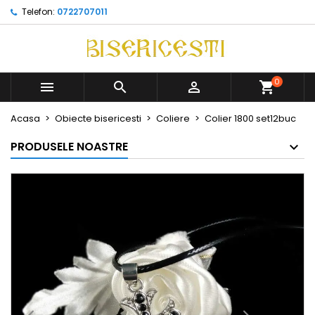
Telefon:
0722707011
0



Acasa
Obiecte bisericesti
Coliere
Colier 1800 set12buc
PRODUSELE NOASTRE