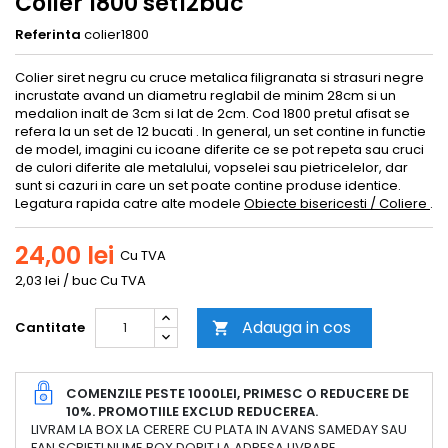
Colier 1800 set12buc
Referinta
colier1800
Colier siret negru cu cruce metalica filigranata si strasuri negre
incrustate avand un diametru reglabil de minim 28cm si un
medalion inalt de 3cm si lat de 2cm. Cod 1800 pretul afisat se
refera la un set de 12 bucati . In general, un set contine in functie
de model, imagini cu icoane diferite ce se pot repeta sau cruci
de culori diferite ale metalului, vopselei sau pietricelelor, dar
sunt si cazuri in care un set poate contine produse identice.
Legatura rapida catre alte modele
Obiecte bisericesti / Coliere
.
24,00 lei
Cu TVA
2,03 lei / buc Cu TVA
Adauga in cos
Cantitate

COMENZILE PESTE 1000LEI, PRIMESC O REDUCERE DE
10%. PROMOTIILE EXCLUD REDUCEREA.
LIVRAM LA BOX LA CERERE CU PLATA IN AVANS SAMEDAY SAU
FAN SCRIETI NUME BOX DORIT LA ADRESA LIVRARE