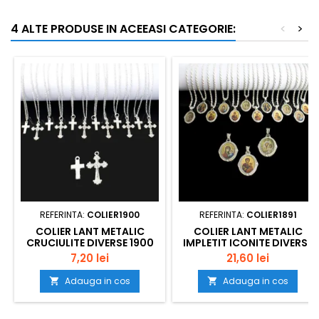
4 ALTE PRODUSE IN ACEEASI CATEGORIE:
<
>
REFERINTA:
COLIER1900
REFERINTA:
COLIER1891
COLIER LANT METALIC
COLIER LANT METALIC
CRUCIULITE DIVERSE 1900
IMPLETIT ICONITE DIVERSE
SET12BUC
1891 SET12BUC
7,20 lei
21,60 lei
Adauga in cos
Adauga in cos

