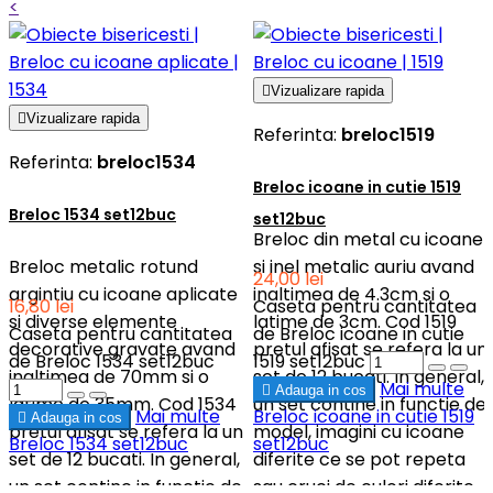
<

Vizualizare rapida

Vizualizare rapida
Referinta:
breloc1519
Referinta:
breloc1534
Breloc icoane in cutie 1519
Breloc 1534 set12buc
set12buc
Breloc din metal cu icoane
Breloc metalic rotund
si inel metalic auriu avand
24,00 lei
argintiu cu icoane aplicate
inaltimea de 4.3cm si o
16,80 lei
Caseta pentru cantitatea
si diverse elemente
latime de 3cm. Cod 1519
Caseta pentru cantitatea
de Breloc icoane in cutie
decorative gravate avand
pretul afisat se refera la un
de Breloc 1534 set12buc
1519 set12buc
inaltimea de 70mm si o
set de 12 bucati. In general,
Mai multe

Adauga in cos
latime de 35mm. Cod 1534
un set contine in functie de
Mai multe
Breloc icoane in cutie 1519

Adauga in cos
pretul afisat se refera la un
model, imagini cu icoane
Breloc 1534 set12buc
set12buc
set de 12 bucati. In general,
diferite ce se pot repeta
un set contine in functie de
sau cruci de culori diferite