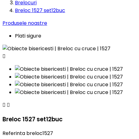
Brelocuri
Breloc 1527 set12buc
Produsele noastre
Plati sigure



Breloc 1527 set12buc
Referinta
breloc1527