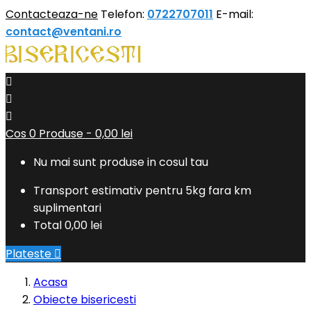
Contacteaza-ne
Telefon:
0722707011
E-mail:
contact@ventani.ro



Cos
0
Produse -
0,00 lei
Nu mai sunt produse in cosul tau
Transport estimativ pentru 5kg fara km
suplimentari
Total
0,00 lei
Plateste

Acasa
Obiecte bisericesti