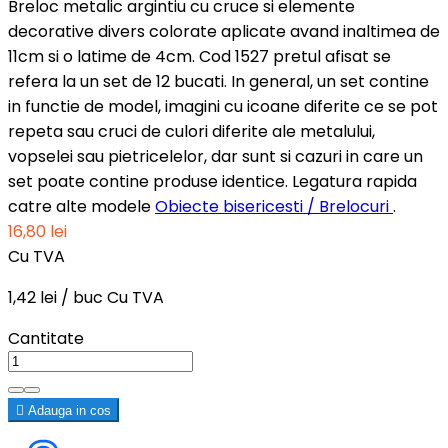
Breloc metalic argintiu cu cruce si elemente
decorative divers colorate aplicate avand inaltimea de
11cm si o latime de 4cm. Cod 1527 pretul afisat se
refera la un set de 12 bucati. In general, un set contine
in functie de model, imagini cu icoane diferite ce se pot
repeta sau cruci de culori diferite ale metalului,
vopselei sau pietricelelor, dar sunt si cazuri in care un
set poate contine produse identice. Legatura rapida
catre alte modele
Obiecte bisericesti / Brelocuri
.
16,80 lei
Cu TVA
1,42 lei / buc Cu TVA
Cantitate

Adauga in cos