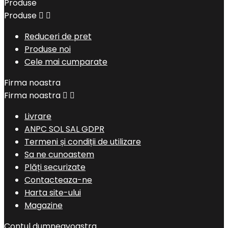
Produse
Produse


Reduceri de pret
Produse noi
Cele mai cumparate
Firma noastra
Firma noastra


Livrare
ANPC SOL SAL GDPR
Termeni și condiții de utilizare
Sa ne cunoastem
Plăți securizate
Contacteaza-ne
Harta site-ului
Magazine
Contul dumneavoastra