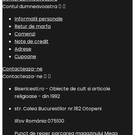
Contul dumneavoastra


Informatii personale
Retur de marfa
Comenzi
Note de credit
Adrese
Cupoane
Contacteaza-ne
Contacteaza-ne


Bisericesti.ro - Obiecte de cult si articole
religioase - din 1992
str. Calea Bucurestilor nr.182 Otopeni
Ilfov România 075100
Punct de reper parcarea magazinului Mega