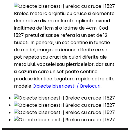
model, imagini cu icoane
ale metalului, vopselei sau
diferite ce se pot repeta
pietricelelor, dar sunt si
Breloc metalic argintiu cu cruce si elemente
sau cruci de culori diferite
cazuri in care un set poate...
decorative divers colorate aplicate avand
ale metalului, vopselei sau
inaltimea de 11cm si o latime de 4cm. Cod
pietricelelor,...
1527 pretul afisat se refera la un set de 12
bucati. In general, un set contine in functie
de model, imagini cu icoane diferite ce se
pot repeta sau cruci de culori diferite ale
metalului, vopselei sau pietricelelor, dar sunt
si cazuri in care un set poate contine
produse identice. Legatura rapida catre alte
modele
Obiecte bisericesti / Brelocuri
.