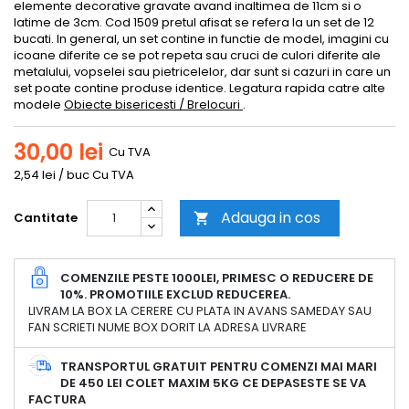
elemente decorative gravate avand inaltimea de 11cm si o
latime de 3cm. Cod 1509 pretul afisat se refera la un set de 12
bucati. In general, un set contine in functie de model, imagini cu
icoane diferite ce se pot repeta sau cruci de culori diferite ale
metalului, vopselei sau pietricelelor, dar sunt si cazuri in care un
set poate contine produse identice. Legatura rapida catre alte
modele
Obiecte bisericesti / Brelocuri
.
30,00 lei
Cu TVA
2,54 lei / buc Cu TVA
Adauga in cos
Cantitate

COMENZILE PESTE 1000LEI, PRIMESC O REDUCERE DE
10%. PROMOTIILE EXCLUD REDUCEREA.
LIVRAM LA BOX LA CERERE CU PLATA IN AVANS SAMEDAY SAU
FAN SCRIETI NUME BOX DORIT LA ADRESA LIVRARE
TRANSPORTUL GRATUIT PENTRU COMENZI MAI MARI
DE 450 LEI COLET MAXIM 5KG CE DEPASESTE SE VA
FACTURA