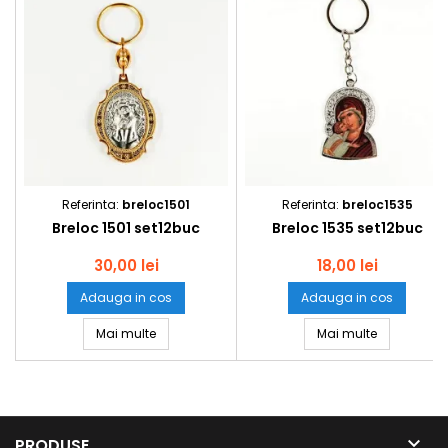
Referinta:
breloc1501
Referinta:
breloc1535
Breloc 1501 set12buc
Breloc 1535 set12buc
30,00 lei
18,00 lei
Adauga in cos
Adauga in cos
Breloc 1501 set12buc
Breloc 1535
Mai multe
Mai multe

PRODUSE