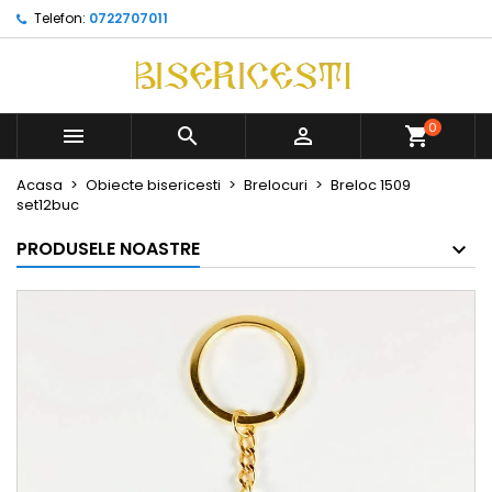
Telefon:
0722707011
0



Acasa
Obiecte bisericesti
Brelocuri
Breloc 1509
set12buc
PRODUSELE NOASTRE