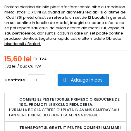
Bratara elastica din bile plastic fosforescente albe cu medalion
metal stras IC XC NI KA avand un diametru reglabil si o latime de
. Cod 1361 pretul afisat se refera la un set de 12 bucati. In general,
un set contine in functie de model, imagini cu icoane diferite ce
se pot repeta sau cruci de culori diferite ale metalului, vopselei
sau pietricelelor, dar sunt si cazuri in care un set poate contine
produse identice. Legatura rapida catre alte modele
Obiecte
bisericesti / Bratari
.
15,60 lei
Cu TVA
1,32 lei / buc Cu TVA
Adauga in cos
Cantitate

COMENZILE PESTE 1000LEI, PRIMESC O REDUCERE DE
10%. PROMOTIILE EXCLUD REDUCEREA.
LIVRAM LA BOX LA CERERE CU PLATA IN AVANS SAMEDAY SAU
FAN SCRIETI NUME BOX DORIT LA ADRESA LIVRARE
TRANSPORTUL GRATUIT PENTRU COMENZI MAI MARI