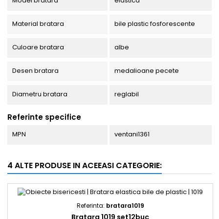
Model bratara
elastica
Material bratara
bile plastic fosforescente
Culoare bratara
albe
Desen bratara
medalioane pecete
Diametru bratara
reglabil
Referinte specifice
MPN
ventani1361
4 ALTE PRODUSE IN ACEEASI CATEGORIE:
Referinta:
bratara1019
Bratara 1019 set12buc