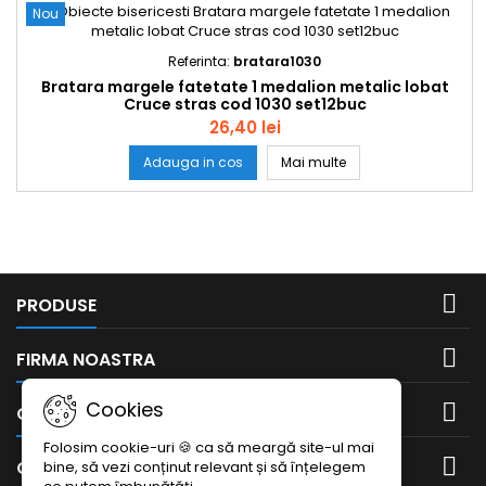
Nou
Referinta:
bratara1030
Bratara margele fatetate 1 medalion metalic lobat
Cruce stras cod 1030 set12buc
26,40 lei
Bratara margele fate
Adauga in cos
Mai multe

PRODUSE

FIRMA NOASTRA
Cookies

CONTUL DUMNEAVOASTRA
Folosim cookie-uri 🍪 ca să meargă site-ul mai

CONTACTEAZA-NE
bine, să vezi conținut relevant și să înțelegem