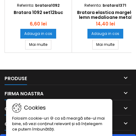
Referinta:
bratara1092
Referinta:
bratara1371
Bratara 1092 set12buc
Bratara elastica margele
lemn medalioane metal
cruce distantiere metal
6,60 lei
14,40 lei
1371 set12buc
Adauga in cos
Adauga in cos
Bratara 1092 set12buc
Bratara ela
Mai multe
Mai multe

PRODUSE

FIRMA NOASTRA
Cookies

CONTUL DUMNEAVOASTRA
Folosim cookie-uri 🍪 ca să meargă site-ul mai

CONTACTEAZA-NE
bine, să vezi conținut relevant și să înțelegem
ce putem îmbunătăți.