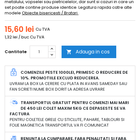
metalului, vopselei sau pietricelelor, dar sunt si cazuri in care un
set poate contine produse identice. Legatura rapida catre alte
modele
Obiecte bisericesti / Bratari
.
15,60 lei
Cu TVA
1,32 lei / buc Cu TVA
Adauga in cos
Cantitate

COMENZILE PESTE 1000LEI, PRIMESC O REDUCERE DE
10%. PROMOTIILE EXCLUD REDUCEREA.
LIVRAM LA BOX LA CERERE CU PLATA IN AVANS SAMEDAY SAU
FAN SCRIETI NUME BOX DORIT LA ADRESA LIVRARE
TRANSPORTUL GRATUIT PENTRU COMENZI MAI MARI
DE 450 LEI COLET MAXIM 5KG CE DEPASESTE SE VA
FACTURA
PENTRU COLETELE GRELE CU STICLUTE, PAHARE, TABLOURI SI
FOLIE MAGNETICA TRANSPORTUL VA FI COMUNICAT
RENUNTA LA CUMPARARE, FARA PENALITATI SI FARA