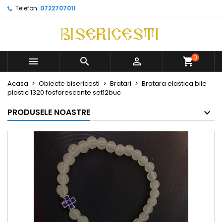
Telefon:
0722707011
0



Acasa
Obiecte bisericesti
Bratari
Bratara elastica bile
plastic 1320 fosforescente set12buc
PRODUSELE NOASTRE