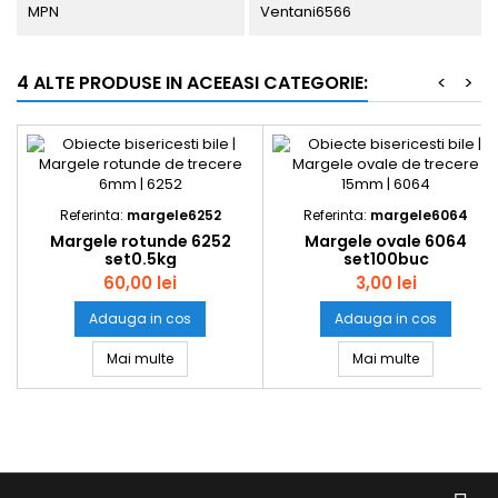
MPN
Ventani6566
4 ALTE PRODUSE IN ACEEASI CATEGORIE:
<
>
Referinta:
margele6252
Referinta:
margele6064
Margele rotunde 6252
Margele ovale 6064
set0.5kg
set100buc
60,00 lei
3,00 lei
Adauga in cos
Adauga in cos
Margele rotunde 6252 set0.5kg
Margele ov
Mai multe
Mai multe