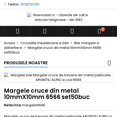
Telefon:
0722707011
0



Acasa
Cruciulite medalioane si bile
Bile margele si
distantiere
Margele cruce din metal 10mmX10mm 6566
set50buc
PRODUSELE NOASTRE
Margele cruce din metal
10mmX10mm 6566 set50buc
Referinta
margele6566
Margele cruce de trecere din metal pietricele ARGINTIU AURIU si