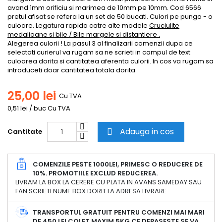
avand 1mm orificiu si marimea de 10mm pe 10mm. Cod 6566
pretul afisat se refera la un set de 50 bucati. Culori pe punga - o
culoare. Legatura rapida catre alte modele
Cruciulite
medalioane si bile / Bile margele si distantiere .
Alegerea culorii ! La pasul 3 al finalizarii comenzii dupa ce
selectati curierul va rugam sa ne scrieti in campul de text
culoarea dorita si cantitatea aferenta culorii. In cos va rugam sa
introduceti doar cantitatea totala dorita.
25,00 lei
Cu TVA
0,51 lei / buc Cu TVA
Adauga in cos
Cantitate

COMENZILE PESTE 1000LEI, PRIMESC O REDUCERE DE
10%. PROMOTIILE EXCLUD REDUCEREA.
LIVRAM LA BOX LA CERERE CU PLATA IN AVANS SAMEDAY SAU
FAN SCRIETI NUME BOX DORIT LA ADRESA LIVRARE
TRANSPORTUL GRATUIT PENTRU COMENZI MAI MARI
DE 450 LEI COLET MAXIM 5KG CE DEPASESTE SE VA