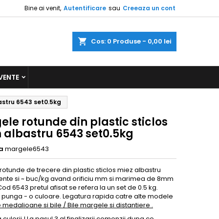
Bine ai venit,
Autentificare
sau
Creeaza un cont
a
Cos
0
Produse -
0,00 lei
VENTE
astru 6543 set0.5kg
le rotunde din plastic sticlos
albastru 6543 set0.5kg
a
margele6543
otunde de trecere din plastic sticlos miez albastru
ente si ~ buc/kg avand orificiu mm si marimea de 8mm
d 6543 pretul afisat se refera la un set de 0.5 kg.
e punga - o culoare. Legatura rapida catre alte modele
e medalioane si bile / Bile margele si distantiere .
culorii ! La pasul 3 al finalizarii comenzii dupa ce