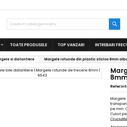
Caut
TOATE PRODUSELE
TOP VANZARI
INTREBARI FREC
rgele si distantiere
Margele rotunde din plastic sticlos 8mm alb
Marge
8mm 
Referint
Margele r
transpar
pe mm. Co
Culori p
Cruciulit
Alegerea 