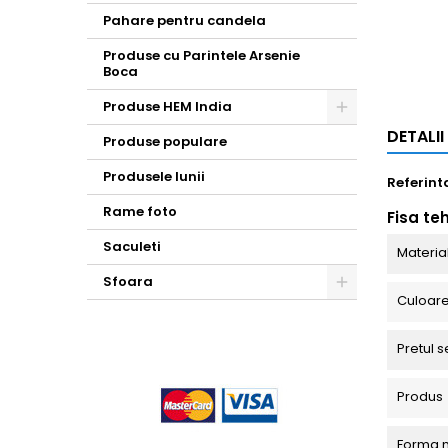
Pahare pentru candela
Produse cu Parintele Arsenie
Boca
Produse HEM India
Toggle
DETALI
Produse populare
Produsele lunii
Referint
Rame foto
Fisa te
Saculeti
Materia
Sfoara
Culoar
Toggle
Pretul s
Produs
Forma 