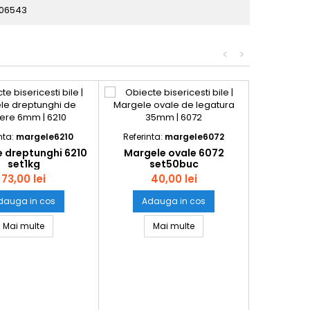
06543
<
>
nta:
margele6210
Referinta:
margele6072
 dreptunghi 6210
Margele ovale 6072
set1kg
set50buc
73,00 lei
40,00 lei
dauga in cos
Adauga in cos
Margele dreptunghi 6210 set1kg
Margele ovale 6072 set50b
Mai multe
Mai multe