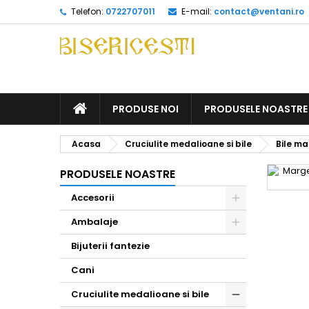
Telefon:
0722707011
E-mail:
contact@ventani.ro
ACASA
PRODUSE NOI
PRODUSELE NOASTRE
Acasa
Cruciulite medalioane si bile
Bile ma
PRODUSELE NOASTRE
Accesorii
Toggle
Ambalaje
Toggle
Bijuterii fantezie
Cani
Cruciulite medalioane si bile