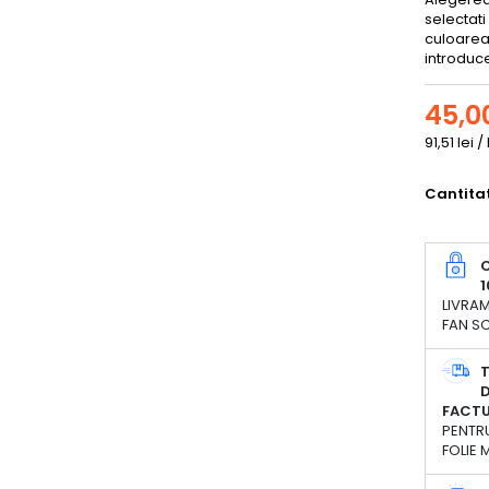
selectati
culoarea 
introduce
45,00
91,51 lei 
Cantita
C
1
LIVRAM
FAN SC
D
FACT
PENTRU
FOLIE