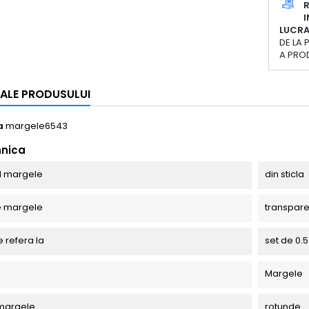
R
I
LUCR
DE LA 
A PRO
I ALE PRODUSULUI
a
margele6543
hnica
l margele
din sticla
e margele
transpar
e refera la
set de 0.5
Margele
margele
rotunde