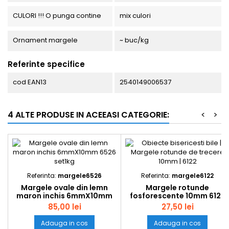
CULORI !!! O punga contine
mix culori
Ornament margele
~ buc/kg
Referinte specifice
cod EAN13
2540149006537
4 ALTE PRODUSE IN ACEEASI CATEGORIE:
<
>
Referinta:
margele6526
Referinta:
margele6122
Margele ovale din lemn
Margele rotunde
maron inchis 6mmX10mm
fosforescente 10mm 6122
6526 set1kg
set0.5kg
85,00 lei
27,50 lei
Adauga in cos
Adauga in cos