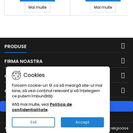
Margele ovale din lemn maron inchis 6mmX10
Margele rot
Mai multe
Mai multe

PRODUSE

FIRMA NOASTRA
Cookies

CONTUL DUMNEAVOASTRA
Folosim cookie-uri 🍪 ca să meargă site-ul mai

CONTACTEAZA-NE
bine, să vezi conținut relevant și să înțelegem
ce putem îmbunătăți.
Află mai multe, vezi
Politica de
RETRAGERE DIN CONTRACT
confidențialitate
.
Urmărește starea retragerii
Exit
Accept
© Copyright 2026 Bisericesti.ro - Obiecte de cult si articole religioase