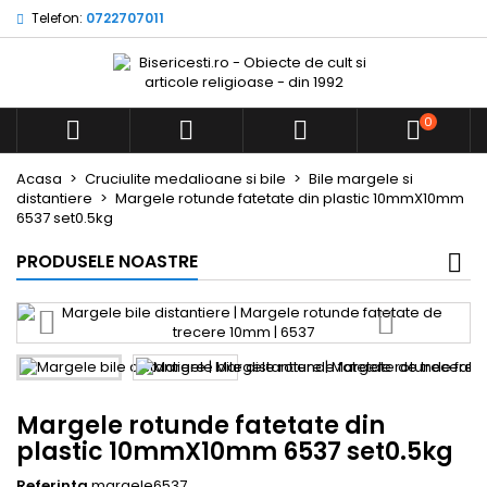
Telefon:
0722707011
0



Acasa
Cruciulite medalioane si bile
Bile margele si
distantiere
Margele rotunde fatetate din plastic 10mmX10mm
6537 set0.5kg
PRODUSELE NOASTRE
Margele rotunde fatetate din
plastic 10mmX10mm 6537 set0.5kg
Referinta
margele6537