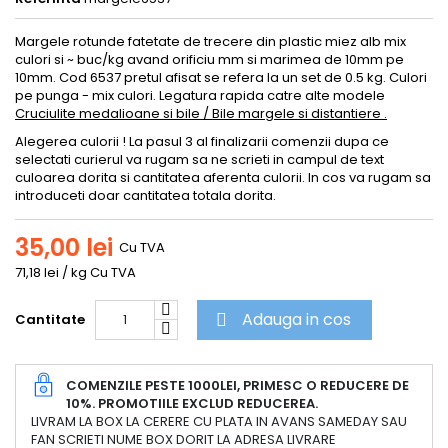
Margele rotunde fatetate de trecere din plastic miez alb mix
culori si ~ buc/kg avand orificiu mm si marimea de 10mm pe
10mm. Cod 6537 pretul afisat se refera la un set de 0.5 kg. Culori
pe punga - mix culori. Legatura rapida catre alte modele
Cruciulite medalioane si bile / Bile margele si distantiere .
Alegerea culorii ! La pasul 3 al finalizarii comenzii dupa ce
selectati curierul va rugam sa ne scrieti in campul de text
culoarea dorita si cantitatea aferenta culorii. In cos va rugam sa
introduceti doar cantitatea totala dorita.
35,00 lei
Cu TVA
71,18 lei / kg Cu TVA
Adauga in cos
Cantitate

COMENZILE PESTE 1000LEI, PRIMESC O REDUCERE DE
10%. PROMOTIILE EXCLUD REDUCEREA.
LIVRAM LA BOX LA CERERE CU PLATA IN AVANS SAMEDAY SAU
FAN SCRIETI NUME BOX DORIT LA ADRESA LIVRARE