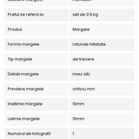
Pretul se refera la
set de 0.5 kg
Produs
Margele
Forma margele
rotunde fatetate
Tip margele
de trecere
Detalii margele
miez alb
Prindere margele
orificiu mm
Inaltime margele
10mm
Latime margele
10mm
Numarul de fotografii
1