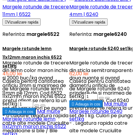

Vizualizare rapida

Vizualizare rapida
Referinta:
margele6522
Referinta:
margele6240
Margele rotunde lemn
Margele rotunde 6240 set1kg
11x12mm maron inchis 6522
Margele rotunde de trecere
Margele rotunde de trecer
set1kg
din lemn color maron inchis
din sticla semitransparenta
45,00 lei
62,00 lei
si 2000 buc/kg avand
doua nuante si avand
Caseta pentru cantitatea
Caseta pentru cantitatea
orificiu 3mm si marimea de
diametru orificiu de
de Margele rotunde lemn
de Margele rotunde 6240
11mm pe 12mm. Cod 6522
prindere de si marimea de
11x12mm maron inchis 6522
set1kg
pretul afisat se refera la un
4mm pe 4mm. Cod 6240
set1kg
Mai multe

Adauga in cos
set de 1 kg. Culori pe punga
pretul afisat se refera la un
Mai multe
Margele rotunde 6240

Adauga in cos
- o culoare. Legatura rapida
set de 1 kg. Culori pe punga
Margele rotunde lemn
set1kg
catre alte modele Cruciulite
- . Legatura rapida catre
11x12mm maron inchis 6522
medalioane si bile / Bile
alte modele Cruciulite
set1kg