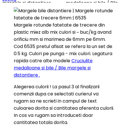
margele si distantiere
medalioane si bile / Bile
.Alegerea culorii ! La pasul 3
margele si distantiere
al finalizarii comenzii dupa
.Alegerea culorii ! La pasul 3
ce...
al finalizarii...
Margele rotunde fatetate de trecere din
plastic miez alb mix culori si ~ buc/kg avand
orificiu mm si marimea de 6mm pe 6mm.
Cod 6535 pretul afisat se refera la un set de
0.5 kg. Culori pe punga - mix culori. Legatura
rapida catre alte modele
Cruciulite
medalioane si bile / Bile margele si
distantiere .
Alegerea culorii ! La pasul 3 al finalizarii
comenzii dupa ce selectati curierul va
rugam sa ne scrieti in campul de text
culoarea dorita si cantitatea aferenta culorii.
In cos va rugam sa introduceti doar
cantitatea totala dorita.