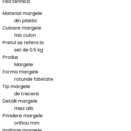
Fisa tehnica
Material margele
din plastic
Culoare margele
mix culori
Pretul se refera la
set de 0.5 kg
Produs
Margele
Forma margele
rotunde fatetate
Tip margele
de trecere
Detalii margele
miez alb
Prindere margele
orificiu mm
Inaltime margele