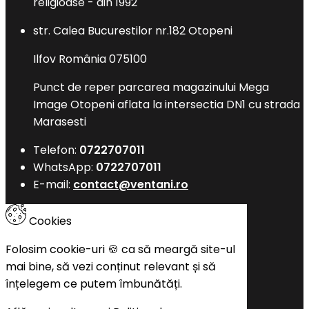
religioase - din 1992
str. Calea Bucurestilor nr.182 Otopeni
Ilfov România 075100
Punct de reper parcarea magazinului Mega
Image Otopeni aflata la intersectia DN1 cu strada
Marasesti
Telefon:
0722707011
WhatsApp:
0722707011
E-mail:
contact@ventani.ro
Cookies
Folosim cookie-uri 🍪 ca să meargă site-ul
mai bine, să vezi conținut relevant și să
înțelegem ce putem îmbunătăți.