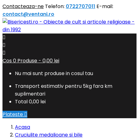
Contacteaza-ne
Telefon:
0722707011
E-mail:
contact@ventani.ro



Cos
0
Produse -
0,00 lei
Nu mai sunt produse in cosul tau
Transport estimativ pentru 5kg fara km
suplimentari
Total
0,00 lei
Plateste

Acasa
Cruciulite medalioane si bile