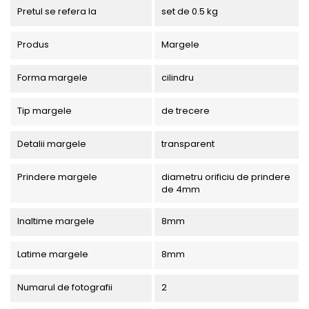
Pretul se refera la
set de 0.5 kg
Produs
Margele
Forma margele
cilindru
Tip margele
de trecere
Detalii margele
transparent
Prindere margele
diametru orificiu de prindere
de 4mm
Inaltime margele
8mm
Latime margele
8mm
Numarul de fotografii
2