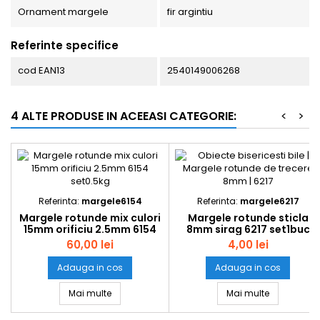
Ornament margele
fir argintiu
Referinte specifice
cod EAN13
2540149006268
4 ALTE PRODUSE IN ACEEASI CATEGORIE:
<
>
Referinta:
margele6154
Referinta:
margele6217
Margele rotunde mix culori
Margele rotunde sticla
15mm orificiu 2.5mm 6154
8mm sirag 6217 set1buc
set0.5kg
60,00 lei
4,00 lei
Adauga in cos
Adauga in cos
Margele rotunde mix culori 15mm orificiu 2.5mm
Margele rot
Mai multe
Mai multe