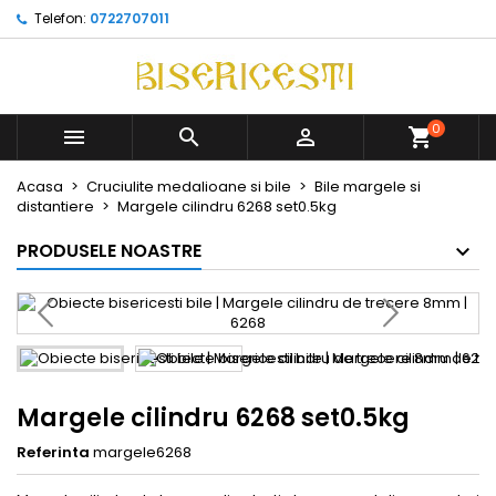
Telefon:
0722707011
0



Acasa
Cruciulite medalioane si bile
Bile margele si
distantiere
Margele cilindru 6268 set0.5kg
PRODUSELE NOASTRE
Margele cilindru 6268 set0.5kg
Referinta
margele6268