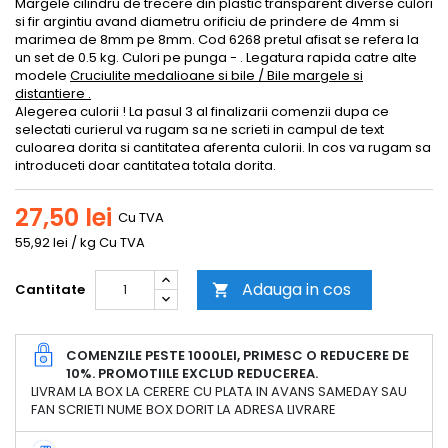
Margele cilindru de trecere din plastic transparent diverse culori
si fir argintiu avand diametru orificiu de prindere de 4mm si
marimea de 8mm pe 8mm. Cod 6268 pretul afisat se refera la
un set de 0.5 kg. Culori pe punga - . Legatura rapida catre alte
modele
Cruciulite medalioane si bile / Bile margele si
distantiere .
Alegerea culorii ! La pasul 3 al finalizarii comenzii dupa ce
selectati curierul va rugam sa ne scrieti in campul de text
culoarea dorita si cantitatea aferenta culorii. In cos va rugam sa
introduceti doar cantitatea totala dorita.
27,50 lei
Cu TVA
55,92 lei / kg Cu TVA
Adauga in cos
Cantitate

COMENZILE PESTE 1000LEI, PRIMESC O REDUCERE DE
10%. PROMOTIILE EXCLUD REDUCEREA.
LIVRAM LA BOX LA CERERE CU PLATA IN AVANS SAMEDAY SAU
FAN SCRIETI NUME BOX DORIT LA ADRESA LIVRARE