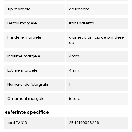
Tip margele
de trecere
Detalii margele
transparenta
Prindere margele
diametru orificiu de prindere
de
Inaltime margele
4mm
Latime margele
4mm
Numarul de fotografii
1
Ornament margele
fatete
Referinte specifice
cod EAN13
2540149006228