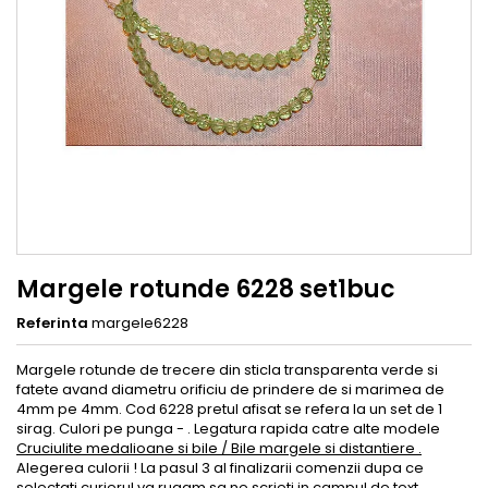
Margele rotunde 6228 set1buc
Referinta
margele6228
Margele rotunde de trecere din sticla transparenta verde si
fatete avand diametru orificiu de prindere de si marimea de
4mm pe 4mm. Cod 6228 pretul afisat se refera la un set de 1
sirag. Culori pe punga - . Legatura rapida catre alte modele
Cruciulite medalioane si bile / Bile margele si distantiere .
Alegerea culorii ! La pasul 3 al finalizarii comenzii dupa ce
selectati curierul va rugam sa ne scrieti in campul de text