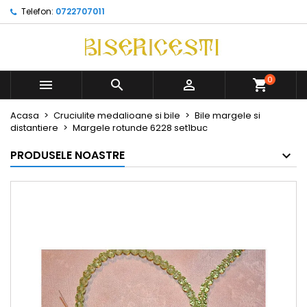
Telefon:
0722707011
0



Acasa
Cruciulite medalioane si bile
Bile margele si
distantiere
Margele rotunde 6228 set1buc
PRODUSELE NOASTRE