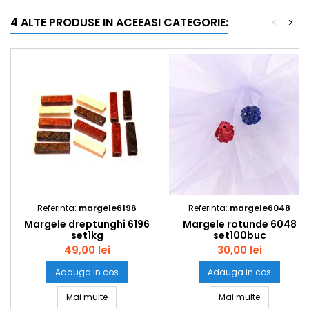
4 ALTE PRODUSE IN ACEEASI CATEGORIE:
<
>
Referinta:
margele6196
Referinta:
margele6048
Margele dreptunghi 6196
Margele rotunde 6048
set1kg
set100buc
49,00 lei
30,00 lei
Adauga in cos
Adauga in cos
Margele dreptunghi 6196 set1kg
Margele ro
Mai multe
Mai multe