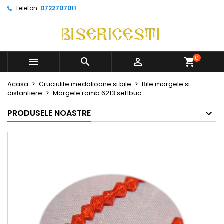
Telefon:
0722707011
0



Acasa
Cruciulite medalioane si bile
Bile margele si
distantiere
Margele romb 6213 set1buc
PRODUSELE NOASTRE