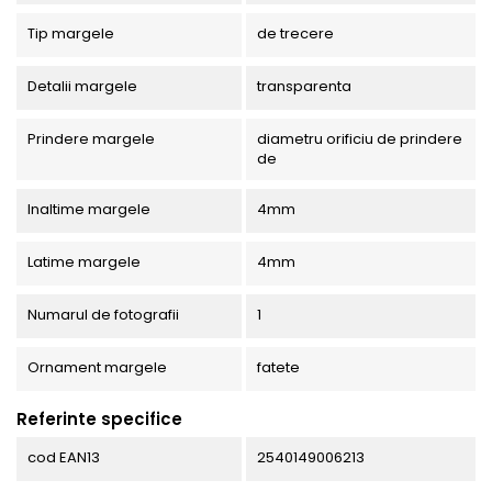
Tip margele
de trecere
Detalii margele
transparenta
Prindere margele
diametru orificiu de prindere
de
Inaltime margele
4mm
Latime margele
4mm
Numarul de fotografii
1
Ornament margele
fatete
Referinte specifice
cod EAN13
2540149006213