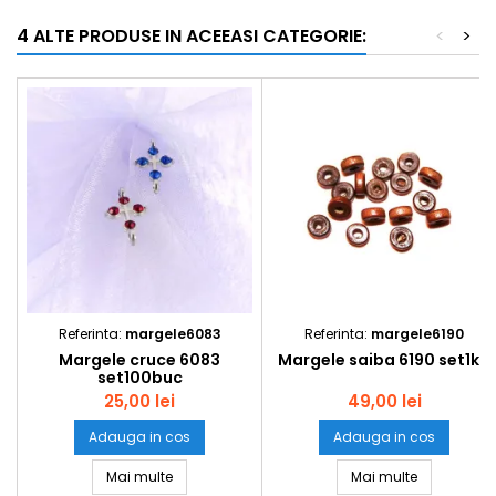
4 ALTE PRODUSE IN ACEEASI CATEGORIE:
<
>
Referinta:
margele6083
Referinta:
margele6190
Margele cruce 6083
Margele saiba 6190 set1kg
set100buc
25,00 lei
49,00 lei
Adauga in cos
Adauga in cos
Margele cruce 6083 set100buc
Margele sai
Mai multe
Mai multe