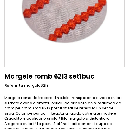
Margele romb 6213 set1buc
Referinta
margele6213
Margele romb de trecere din sticla transparenta diverse culori
si fatete avand diametru orificiu de prindere de si marimea de
4mm pe 4mm. Cod 6213 pretul afisat se refera la un set de 1
sirag. Culori pe punga - . Legatura rapida catre alte modele
Cruciulite medalioane si bile / Bile margele si distantiere .
Alegerea culorii ! La pasul 3 al finalizarii comenzii dupa ce
selectati curierul va rugam sa ne scrieti in campul de text