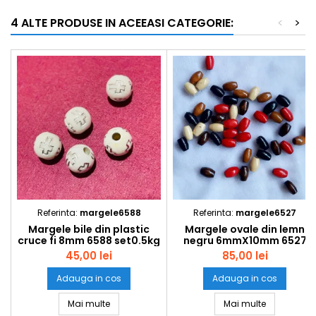
4 ALTE PRODUSE IN ACEEASI CATEGORIE:
<
>
Referinta:
margele6588
Referinta:
margele6527
Margele bile din plastic
Margele ovale din lemn
cruce fi 8mm 6588 set0.5kg
negru 6mmX10mm 6527
set1kg
45,00 lei
85,00 lei
Adauga in cos
Adauga in cos
Margele bile din plastic cruce fi 8mm 6588 set0
Margele ov
Mai multe
Mai multe