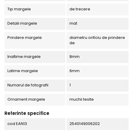
Tip margele
de trecere
Detalii margele
mat
Prindere margele
diametru orificiu de prindere
de
Inaltime margele
8mm
Latime margele
6mm
Numarul de fotografii
1
Ornament margele
muchii tesite
Referinte specifice
cod EAN13
2540149006202