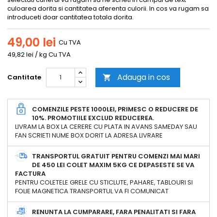
culoarea dorita si cantitatea aferenta culorii. In cos va rugam sa
introduceti doar cantitatea totala dorita.
49,00 lei
Cu TVA
49,82 lei / kg Cu TVA
Adauga in cos
Cantitate

COMENZILE PESTE 1000LEI, PRIMESC O REDUCERE DE
10%. PROMOTIILE EXCLUD REDUCEREA.
LIVRAM LA BOX LA CERERE CU PLATA IN AVANS SAMEDAY SAU
FAN SCRIETI NUME BOX DORIT LA ADRESA LIVRARE
TRANSPORTUL GRATUIT PENTRU COMENZI MAI MARI
DE 450 LEI COLET MAXIM 5KG CE DEPASESTE SE VA
FACTURA
PENTRU COLETELE GRELE CU STICLUTE, PAHARE, TABLOURI SI
FOLIE MAGNETICA TRANSPORTUL VA FI COMUNICAT
RENUNTA LA CUMPARARE, FARA PENALITATI SI FARA