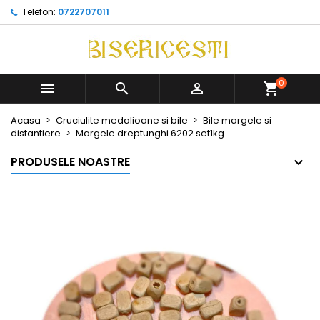
Telefon:
0722707011
0



Acasa
Cruciulite medalioane si bile
Bile margele si
distantiere
Margele dreptunghi 6202 set1kg
PRODUSELE NOASTRE