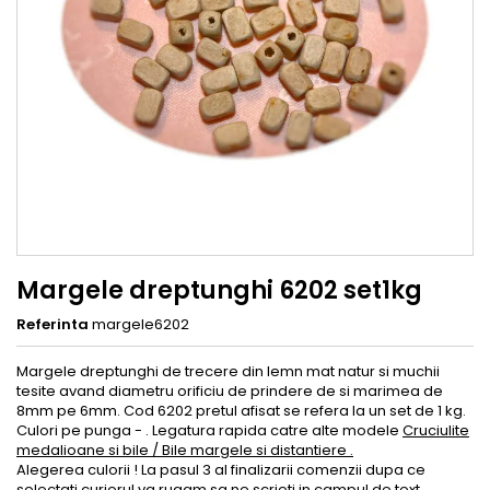
Margele dreptunghi 6202 set1kg
Referinta
margele6202
Margele dreptunghi de trecere din lemn mat natur si muchii
tesite avand diametru orificiu de prindere de si marimea de
8mm pe 6mm. Cod 6202 pretul afisat se refera la un set de 1 kg.
Culori pe punga - . Legatura rapida catre alte modele
Cruciulite
medalioane si bile / Bile margele si distantiere .
Alegerea culorii ! La pasul 3 al finalizarii comenzii dupa ce
selectati curierul va rugam sa ne scrieti in campul de text