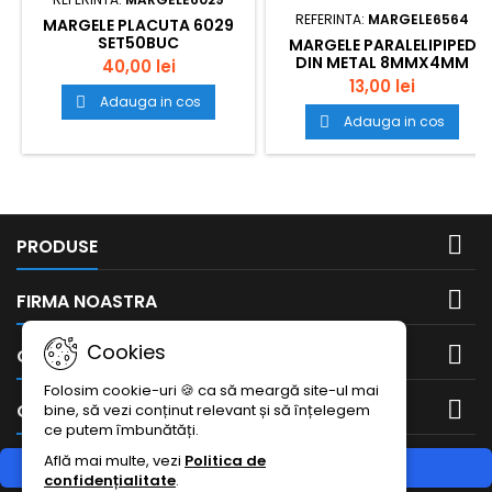
REFERINTA:
MARGELE6564
MARGELE PLACUTA 6029
SET50BUC
MARGELE PARALELIPIPED
DIN METAL 8MMX4MM
40,00 lei
6564 SET100BUC
13,00 lei
Adauga in cos

Adauga in cos


PRODUSE

FIRMA NOASTRA
Cookies

CONTUL DUMNEAVOASTRA
Folosim cookie-uri 🍪 ca să meargă site-ul mai

CONTACTEAZA-NE
bine, să vezi conținut relevant și să înțelegem
ce putem îmbunătăți.
Află mai multe, vezi
Politica de
RETRAGERE DIN CONTRACT
confidențialitate
.