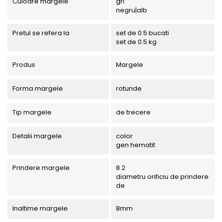
Culoare margele
gri
negru|alb
Pretul se refera la
set de 0.5 bucati
set de 0.5 kg
Produs
Margele
Forma margele
rotunde
Tip margele
de trecere
Detalii margele
color
gen hematit
Prindere margele
8 2
diametru orificiu de prindere
de
Inaltime margele
8mm