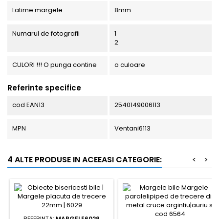
Latime margele
8mm
Numarul de fotografii
1
2
CULORI !!! O punga contine
o culoare
Referinte specifice
cod EAN13
2540149006113
MPN
Ventani6113
4 ALTE PRODUSE IN ACEEASI CATEGORIE:
<
>
REFERINTA:
MARGELE6029