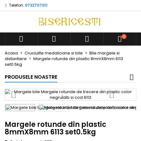
Telefon:
0722707011
0



Acasa
Cruciulite medalioane si bile
Bile margele si
distantiere
Margele rotunde din plastic 8mmX8mm 6113
set0.5kg
PRODUSELE NOASTRE
Margele rotunde din plastic
8mmX8mm 6113 set0.5kg