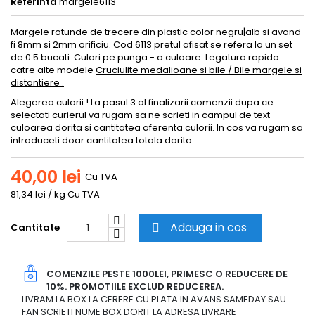
Referinta
margele6113
Margele rotunde de trecere din plastic color negru|alb si avand
fi 8mm si 2mm orificiu. Cod 6113 pretul afisat se refera la un set
de 0.5 bucati. Culori pe punga - o culoare. Legatura rapida
catre alte modele
Cruciulite medalioane si bile / Bile margele si
distantiere .
Alegerea culorii ! La pasul 3 al finalizarii comenzii dupa ce
selectati curierul va rugam sa ne scrieti in campul de text
culoarea dorita si cantitatea aferenta culorii. In cos va rugam sa
introduceti doar cantitatea totala dorita.
40,00 lei
Cu TVA
81,34 lei / kg Cu TVA
Adauga in cos
Cantitate

COMENZILE PESTE 1000LEI, PRIMESC O REDUCERE DE
10%. PROMOTIILE EXCLUD REDUCEREA.
LIVRAM LA BOX LA CERERE CU PLATA IN AVANS SAMEDAY SAU
FAN SCRIETI NUME BOX DORIT LA ADRESA LIVRARE