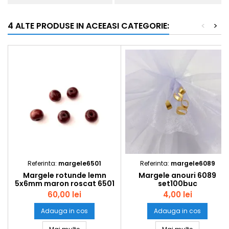
4 ALTE PRODUSE IN ACEEASI CATEGORIE:
<
>
Referinta:
margele6501
Referinta:
margele6089
Margele rotunde lemn
Margele anouri 6089
5x6mm maron roscat 6501
set100buc
set1kg
60,00 lei
4,00 lei
Adauga in cos
Adauga in cos
Margele rotunde lemn 5x6mm maron roscat 650
Margele an