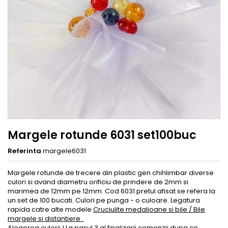
Margele rotunde 6031 set100buc
Referinta
margele6031
Margele rotunde de trecere din plastic gen chihlimbar diverse
culori si avand diametru orificiu de prindere de 2mm si
marimea de 12mm pe 12mm. Cod 6031 pretul afisat se refera la
un set de 100 bucati. Culori pe punga - o culoare. Legatura
rapida catre alte modele
Cruciulite medalioane si bile / Bile
margele si distantiere .
Alegerea culorii ! La pasul 3 al finalizarii comenzii dupa ce