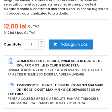
selectati curierul va rugam sa ne scrieti in campul de text
culoarea dorita si cantitatea aferenta culorii. In cos va rugam sa
introduceti doar cantitatea totala dorita.
12,00 lei
Cu TVA
0,12 lei / buc Cu TVA
Adauga in cos
Cantitate

COMENZILE PESTE 1000LEI, PRIMESC O REDUCERE DE
10%. PROMOTIILE EXCLUD REDUCEREA.
LIVRAM LA BOX LA CERERE CU PLATA IN AVANS SAMEDAY SAU
FAN SCRIETI NUME BOX DORIT LA ADRESA LIVRARE
TRANSPORTUL GRATUIT PENTRU COMENZI MAI MARI
DE 450 LEI COLET MAXIM 5KG CE DEPASESTE SE VA
FACTURA
PENTRU COLETELE GRELE CU STICLUTE, PAHARE, TABLOURI SI
FOLIE MAGNETICA TRANSPORTUL VA FI COMUNICAT