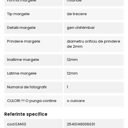
Forma margele
rotunde
Tip margele
de trecere
Detalii margele
gen chihlimbar
Prindere margele
diametru orificiu de prindere
de 2mm
Inaltime margele
12mm
Latime margele
12mm
Numarul de fotografii
1
CULORI !!! O punga contine
o culoare
Referinte specifice
cod EAN13
2540149006031