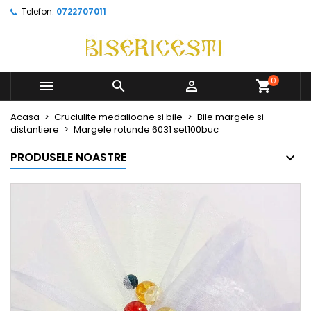
Telefon:
0722707011
0



Acasa
Cruciulite medalioane si bile
Bile margele si
distantiere
Margele rotunde 6031 set100buc
PRODUSELE NOASTRE