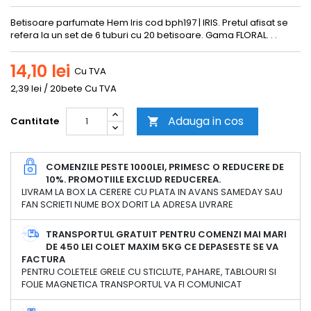
Betisoare parfumate Hem Iris cod bph197 | IRIS. Pretul afisat se
refera la un set de 6 tuburi cu 20 betisoare. Gama FLORAL. . .
14,10 lei
Cu TVA
2,39 lei / 20bete Cu TVA
Adauga in cos
Cantitate

COMENZILE PESTE 1000LEI, PRIMESC O REDUCERE DE
10%. PROMOTIILE EXCLUD REDUCEREA.
LIVRAM LA BOX LA CERERE CU PLATA IN AVANS SAMEDAY SAU
FAN SCRIETI NUME BOX DORIT LA ADRESA LIVRARE
TRANSPORTUL GRATUIT PENTRU COMENZI MAI MARI
DE 450 LEI COLET MAXIM 5KG CE DEPASESTE SE VA
FACTURA
PENTRU COLETELE GRELE CU STICLUTE, PAHARE, TABLOURI SI
FOLIE MAGNETICA TRANSPORTUL VA FI COMUNICAT