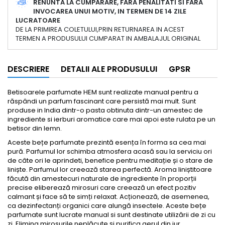
RENUNTA LA CUMPARARE, FARA PENALITATI SI FARA
INVOCAREA UNUI MOTIV, IN TERMEN DE 14 ZILE
LUCRATOARE
DE LA PRIMIREA COLETULUI,PRIN RETURNAREA IN ACEST
TERMEN A PRODUSULUI CUMPARAT IN AMBALAJUL ORIGINAL
DESCRIERE
DETALII ALE PRODUSULUI
GPSR
Betisoarele parfumate HEM sunt realizate manual pentru a
răspândi un parfum fascinant care persistă mai mult. Sunt
produse in India dintr-o pasta obtinuta dintr-un amestec de
ingrediente si ierburi aromatice care mai apoi este rulata pe un
betisor din lemn.
Aceste bețe parfumate prezintă esența în forma sa cea mai
pură. Parfumul lor schimba atmosfera acasă sau la serviciu ori
de câte ori le aprindeti, benefice pentru meditație și o stare de
liniște. Parfumul lor creează starea perfectă. Aroma liniștitoare
făcută din amestecuri naturale de ingrediente în proporții
precise eliberează mirosuri care creează un efect pozitiv
calmant și face să te simți relaxat. Acționează, de asemenea,
ca dezinfectanți organici care alungă insectele. Aceste bețe
parfumate sunt lucrate manual si sunt destinate utilizării de zi cu
zi. Elimina mirosurile neplăcute și purifica aerul din jur.