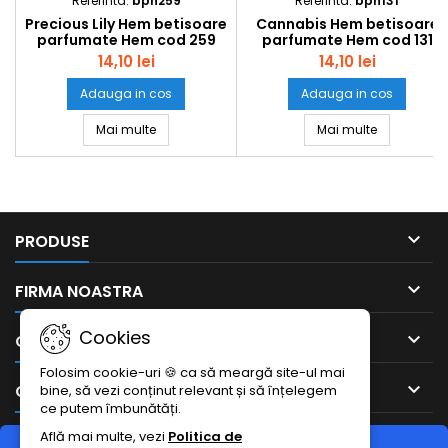
Referinta:
bph259
Referinta:
bph131
Precious Lily Hem betisoare
Cannabis Hem betisoare
parfumate Hem cod 259
parfumate Hem cod 131
set6buc
set6buc
14,10 lei
14,10 lei
Adauga in cos
Adauga in cos
Precious Lily Hem betisoare parfumate Hem cod
Cannabis H
Mai multe
Mai multe

PRODUSE

FIRMA NOASTRA
Cookies

CONTUL DUMNEAVOASTRA
Folosim cookie-uri 🍪 ca să meargă site-ul mai

CONTACTEAZA-NE
bine, să vezi conținut relevant și să înțelegem
ce putem îmbunătăți.
Află mai multe, vezi
Politica de
RETRAGERE DIN CONTRACT