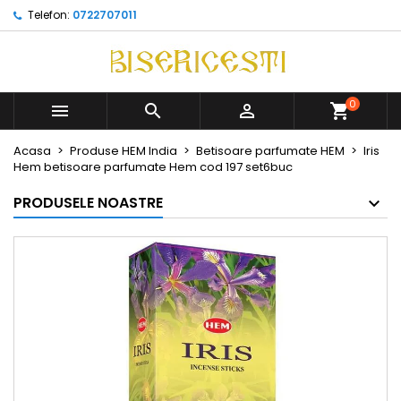
Telefon:
0722707011
0



Acasa
Produse HEM India
Betisoare parfumate HEM
Iris
Hem betisoare parfumate Hem cod 197 set6buc
PRODUSELE NOASTRE