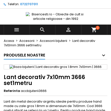
Telefon:
0722707011
0



Acasa
Accesorii
Accesorii bijuterii
Lant decorativ
7x10mm 3666 set1metru
PRODUSELE NOASTRE
Lant decorativ 7x10mm 3666
set1metru
Referinta
accbijuterii3666
Lant din metal decorativ argintiu ideale pentru produse hand
made cu zale gros 1.8mm si dimensiuni de 7x10mm. Cod 3666
pretul afisat se refera la un 1 metru. Pentru produse hand made.