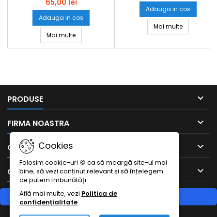
65,00 lei
Adauga in cos
Adauga in cos
Colier siret
Mai multe
Ac cui baza margele 20mm 3663 set1kg
Mai multe

PRODUSE

FIRMA NOASTRA
Cookies

CONTUL DUMNEAVOASTRA
Folosim cookie-uri 🍪 ca să meargă site-ul mai

CONTACTEAZA-NE
bine, să vezi conținut relevant și să înțelegem
ce putem îmbunătăți.
Află mai multe, vezi
Politica de
RETRAGERE DIN CONTRACT
confidențialitate
.
Urmărește starea retragerii