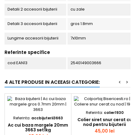
Detalii 2 accesorii bijuterii
cu zale
Detalii 3 accesorii bijuterii
gros 1.8mm
Lungime accesorii bijuterii
7x10mm
Referinte specifice
cod EAN13
2540149003666
4 ALTE PRODUSE IN ACEEASI CATEGORIE:
<
>
Referinta:
colier1930
Referinta:
accbijuterii3663
Colier siret snur cerat cu
nod pentru bijuterii
Ac cui baza margele 20mm
fantezie 1930 set100buc
3663 set1kg
45,00 lei